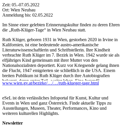
Zeit: 05.-07.05.2022
Ort: Wien Neubau
Anmeldung bis: 02.05.2022
Im Sinne einer gelebten Erinnerungskultur finden zu deren Ehren
die „Ruth-Klüger-Tage“ in Wien Neubau statt.
Ruth Klüger, geboren 1931 in Wien, gestorben 2020 in Irvine in
Kalifornien, ist eine bedeutende austro-amerikanische
Literaturwissenschaftlerin und Schriftstellerin. Ihre Kindheit
verbrachte Ruth Klüger im 7. Bezirk in Wien. 1942 wurde sie als
elfjähriges Kind gemeinsam mit ihrer Mutter von den
Nationalsozialisten deportiert. Kurz vor Kriegsende gelang ihnen
die Flucht, 1947 emigrierten sie schließlich in die USA. Einem
breiten Publikum ist Ruth Klüger durch ihre Autobiografien
bekannt, deren erster Teil „weiter leben. Eine Jugend“
www.wien.gv.at/bezirke/…/…/ruth-klueger-tage.html
eindrücklich ihre jüdische Kindheit in der NS-Zeit in Wien und
ihre traumatischen Erinnerungen an die Konzentrationslager
beschreibt.
eSeL ist dein verlässliches Infoportal für Kunst, Kultur und
Events in Wien und ganz Österreich. Finde aktuelle Tipps zu
Programm
Ausstellungen, Museen, Theater, Performances, Kino und
Kuratierung: Anna Babka, Organisation: Selina Kainz
weiteren kulturellen Highlights.
Do., 5. Mai 2022
Newsletter