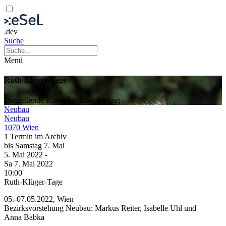
.dev
Suche
Menü
Ruth-Klüger-Tage
Darstellende Kunst
Literatur
Lesung
Neubau
Neubau
1070 Wien
1 Termin im Archiv
bis
Samstag
7. Mai
5. Mai
2022
-
Sa
7. Mai
2022
10:00
Ruth-Klüger-Tage
05.-07.05.2022, Wien
Bezirksvorstehung Neubau: Markus Reiter, Isabelle Uhl und
Anna Babka