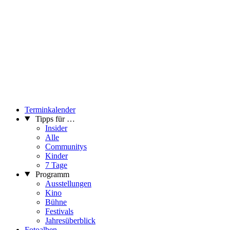
01 4000 07114
...Mehr lesen
Terminkalender
Tipps für …
Insider
Alle
Communitys
Kinder
7 Tage
Programm
Ausstellungen
Kino
Bühne
Festivals
Jahresüberblick
Fotoalben