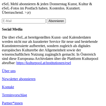
10:00 Uhr: Kinderbuch-Präsentation
eSeL Mehl abonnieren & jeden Donnerstag Kunst, Kultur &
„Die Geschichte von Ruth Klüger. Wie ein kleines Mädchen mit
eSeL-Fotos im Postfach haben. Kostenlos. Kuratiert.
Glück und Gedichten am Leben blieb“ (Edition BIORAMA);
Überraschend. >;e)
Isabelle Uhl, Bezirksvorsteher-Stellvertreterin Wien-Neubau;
Thomas Weber, Autor; Florine Glück, Illustratorin – GTVS
Abonnieren
Zieglerg., 1070 Wien
Social Media
14:00: Bezirksspaziergang
Erkundungen zum jüdischen Neubau des 20. Jahrhunderts – mit
Die über eSeL.at bereitgestellten Kunst- und Kalenderdaten
Evelyn Steinthaler
werden nicht nur als kuratierter Service für neue und bestehende
Kunstinteressierte aufbereitet, sondern zugleich als digitales
17:00 Uhr: Empfang im Festsaal der Bezirksvorstehung Neubau
europäisches Kulturerbe der Allgemeinheit sowie der
Markus Reiter: Bewusst- und Sichtbarmachen der
wissenschaftlichen Nutzung zugänglich gemacht. In Österreich
Zerbrechlichkeit von Demokratie und Menschenrechten; Eva
sind diese Europeana-Archivdaten über die Plattform Kulturpool
Geber: „einmal kam ich an wo ich nicht war“ – eine Würdigung;
abrufbar:
https://kulturpool.at/institutionen/esel
Anna Babka: Moderation – Amtshaus des 7. Bezirks, Hermanng.
24-26, 1070 Wien
Über uns
20:00Uhr: Szenische Lesung
Newsletter abonnieren
Zeitschaften. Ruth Klüger Lesen; Konzeption: Kathrin Herm und
Anita Buchart; Musik: Martin Hemmer; Mit: Alireza
Kontakt
Daryanavard, Martin Hemmer, Anne Wiederhold und Emma
Wiederhold – Kosmos Theater, Siebensterng.42, 1070 Wien
Terminvorschlag
Fr., 6. Mai 2022
Partner*innen