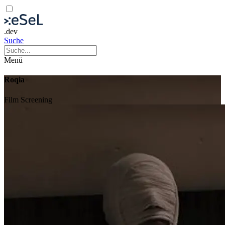
.dev
Suche
Menü
Roqia
Film
Screening