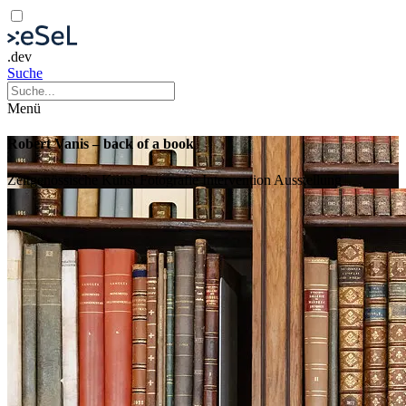
.dev
Suche
Menü
Robert Vanis – back of a book
Zeitgenössische Kunst
Fotografie
Intervention
Ausstellung