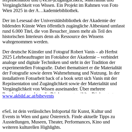
Vergänglichkeit von Wissen. Ein Projekt im Rahmen von Foto
Wien 2025 in der A…kademiebibliothek.
Der im Lesesaal der Universitätsbibliothek der Akademie der
bildenden Künste Wien öffentlich zugängliche Altbestand umfasst
rund 6.000 Titel, die von Besucher_innen mehr als Teil des
historischen Interieurs denn als Ressource des Wissens
wahrgenommen werden.
Der deutsche Künstler und Fotograf Robert Vanis – ab Herbst
2025 Lehrbeauftragter im Fotolabor der Akademie – verbindet
analoge und digitale Techniken und steht in der Tradition der
experimentellen Fotografie. Dabei thematisiert er die Materialität
der Fotografie sowie deren Wahrnehmung und Nutzung. In der
installativen Fotoarbeit back of a book setzt sich Vanis mit der
Repräsentation und Zugänglichkeit sowie der Materialität und
Vergänglichkeit von Wissen auseinander. Über mehrere
Regalmeter tauscht er die Rücken ausgewählter Bücher gegen
www.akbild.ac.at/bibevents
buchrückengroße Spiegel, Fotografien, Faksimile, Fotopapiere
und Glas aus. Zudem sind großformatige Cyanotypien vor den
Bücherregalen installiert. Auf subtile Weise verbindet sich die
eSeL ist dein verlässliches Infoportal für Kunst, Kultur und
Fotografie mit ihrer Umgebung und stellt damit gleichzeitig auch
Events in Wien und ganz Österreich. Finde aktuelle Tipps zu
die Darstellungsmöglichkeiten des Mediums zur Debatte.
Ausstellungen, Museen, Theater, Performances, Kino und
weiteren kulturellen Highlights.
...Mehr lesen