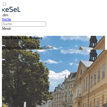
.dev
Suche
Menü
Reto Emch: Off–Balance
Zeitgenössische Kunst
Installation