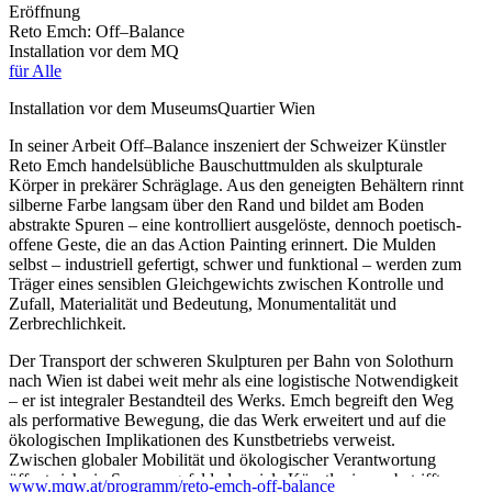
Eröffnung
Reto Emch: Off–Balance
Installation vor dem MQ
für Alle
Installation vor dem MuseumsQuartier Wien
In seiner Arbeit Off–Balance inszeniert der Schweizer Künstler
Reto Emch handelsübliche Bauschuttmulden als skulpturale
Körper in prekärer Schräglage. Aus den geneigten Behältern rinnt
silberne Farbe langsam über den Rand und bildet am Boden
abstrakte Spuren – eine kontrolliert ausgelöste, dennoch poetisch-
offene Geste, die an das Action Painting erinnert. Die Mulden
selbst – industriell gefertigt, schwer und funktional – werden zum
Träger eines sensiblen Gleichgewichts zwischen Kontrolle und
Zufall, Materialität und Bedeutung, Monumentalität und
Zerbrechlichkeit.
Der Transport der schweren Skulpturen per Bahn von Solothurn
nach Wien ist dabei weit mehr als eine logistische Notwendigkeit
– er ist integraler Bestandteil des Werks. Emch begreift den Weg
als performative Bewegung, die das Werk erweitert und auf die
ökologischen Implikationen des Kunstbetriebs verweist.
Zwischen globaler Mobilität und ökologischer Verantwortung
öffnet sich ein Spannungsfeld, das viele Künstler:innen betrifft –
www.mqw.at/programm/reto-emch-off-balance