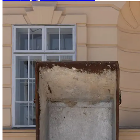
Off–Balance macht dieses Dilemma sichtbar.
Die gewählte Farbe Silber verstärkt die industrielle Anmutung der
Arbeit, reflektiert Licht, Oberfläche, Wert. Gleichzeitig irritiert sie
– wie die labile Stellung der Mulden – unsere Wahrnehmung und
fordert zur Reflexion heraus: Was bedeutet es, wenn etwas aus
dem Lot gerät? Im urbanen Kontext des MQ-Vorplatzes wird
Off–Balance zur Intervention im öffentlichen Raum, zum Ort für
eine poetische Verschiebung, die gesellschaftliche, ökologische
und künstlerische Fragen ineinanderfließen lässt.
Kuratiert von Verena Kaspar-Eisert
In Kooperation mit dem FUTURAMA°LAB
Projektunterstützer:innen: SOkultur Swisslos-Fonds des Kantons
Solothurn, Däster-Schild Stiftung, Studer & Staub Metallbau,
Neuenschwander AG, Schweizerische Botschaft in Österreich
Biografie
Reto Emch, 1961 in Solothurn (Schweiz) geboren, arbeitet in den
Bereichen Installation, Skulptur, Malerei, Fotografie und Kunst
am Bau. Größere Interventionen und Rauminstallationen wurden
u. a. im project space kenakian in Saga, Japan, (2024), im
Schusev State Museum of Architecture in Moskau (2018), auf
dem Museumsfrachtschiff CAP SAN DIEGO in Hamburg