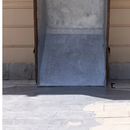
(2009), im Palazzo della Borsa in Genua (2008) und in der
Fondazione Merz in Turin (2008) gezeigt.
In Wien realisierte Reto Emch bereits 1996 eine große Arbeit: Im
Rahmen der Ausstellung Die Donau. 1000 Jahre Österreich –
Eine Reise des Wien Museums installierte er den
Schottenbrunnen, einen Brunnen mit umherwirbelnden
Ledermänteln, im Hof des Schottenstifts.
Weitere Interventionen und Installationen im öffentlichen Raum:
2021 ARPEGGIO, Attisholz-Areal, Solothurn, Schweiz
2017 L’Energie, Beckmann’s Room, Bex & Arts, Bex, Schweiz
2011 Territoires, La Tour de Duin, Bex & Arts, Bex, Schweiz
1989 Das Tränenmeer, Salpêtrière, Paris, Frankreich
...Mehr lesen