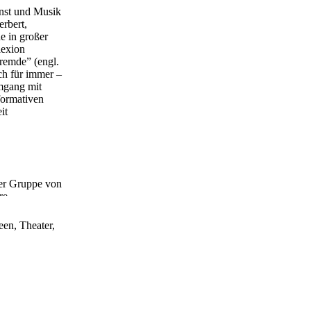
unst und Musik
erbert,
e in großer
lexion
fremde” (engl.
ch für immer –
Umgang mit
formativen
it
ner Gruppe von
re
he Sein und
een, Theater,
 Krisen