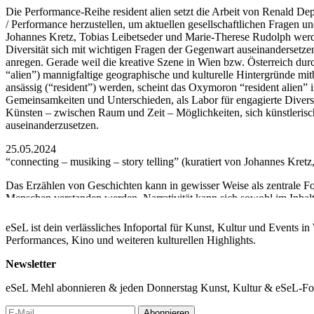
Die Performance-Reihe resident alien setzt die Arbeit von Renald D
/ Performance herzustellen, um aktuellen gesellschaftlichen Fragen u
Johannes Kretz, Tobias Leibetseder und Marie-Therese Rudolph wer
Diversität sich mit wichtigen Fragen der Gegenwart auseinandersetzen
anregen. Gerade weil die kreative Szene in Wien bzw. Österreich durch
“alien”) mannigfaltige geographische und kulturelle Hintergründe mit
ansässig (“resident”) werden, scheint das Oxymoron “resident alien”
Gemeinsamkeiten und Unterschieden, als Labor für engagierte Diversi
Künsten – zwischen Raum und Zeit – Möglichkeiten, sich künstlerisch
auseinanderzusetzen.
25.05.2024
“connecting – musiking – story telling” (kuratiert von Johannes Kretz
Das Erzählen von Geschichten kann in gewisser Weise als zentrale 
Menschen verstanden werden. Narrativität kann sich sowohl im Inhalt
künstlerischen Praktiken sagen auch etwas über das Verständnis der 
Künstler_in-Sein, kann aber auch interpretieren, manipulieren, täusc
eSeL ist dein verlässliches Infoportal für Kunst, Kultur und Events i
transformieren? Welche Archetypen erscheinen immer wieder in neue
Performances, Kino und weiteren kulturellen Highlights.
erzählen sollte? Was bleibt unerwähnt?
Newsletter
16:00 Ghenadie Rotari: Matthew Shlomowith: Freedom for Notes and
16:45 Mahdieh Bayat / Soorosh Ghahramanloo / Johannes Kretz: Zwe
eSeL Mehl abonnieren & jeden Donnerstag Kunst, Kultur & eSeL-Foto
17:15 Sophie Katharina Schollum: Greygreenblue Vol 1992
17:30 Marton Szives: In the Air – with worky by Shin´ichiro Ikebe 
Abonnieren