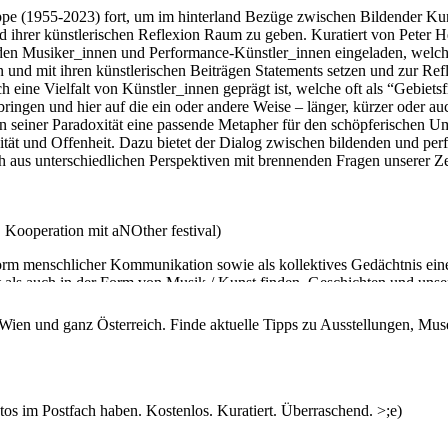
eppe (1955-2023) fort, um im hinterland Bezüge zwischen Bildender K
nd ihrer künstlerischen Reflexion Raum zu geben. Kuratiert von Peter H
den Musiker_innen und Performance-Künstler_innen eingeladen, welch
 und mit ihren künstlerischen Beiträgen Statements setzen und zur Ref
 eine Vielfalt von Künstler_innen geprägt ist, welche oft als “Gebiets
bringen und hier auf die ein oder andere Weise – länger, kürzer oder au
 in seiner Paradoxität eine passende Metapher für den schöpferischen 
tät und Offenheit. Dazu bietet der Dialog zwischen bildenden und per
 aus unterschiedlichen Perspektiven mit brennenden Fragen unserer Ze
, Kooperation mit aNOther festival)
Form menschlicher Kommunikation sowie als kollektives Gedächtnis ei
 als auch in der Form von Musik / Kunst finden. Geschichten und unse
Welt und die Verbindung zur (Um-)Welt aus, sie verorten das menschlic
hen. Wie kann man traditionelle Narrative in gegenwärtige Kunstformen
n Wien und ganz Österreich. Finde aktuelle Tipps zu Ausstellungen, Mus
n Formen? Was wäre das Dringendste, das man in Zeiten von globalen
 Men for Speaking Accordionist
i Geschichten – Ein Bild
s im Postfach haben. Kostenlos. Kuratiert. Überraschend. >;e)
und Samu Gryllus