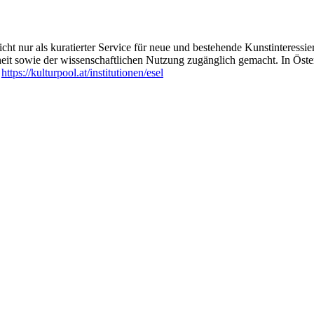
2 Ohrmuscheln und 6 Bogengänge
brennt – Lecture Performance
ht nur als kuratierter Service für neue und bestehende Kunstinteressiert
heit sowie der wissenschaftlichen Nutzung zugänglich gemacht. In Öste
:
https://kulturpool.at/institutionen/esel