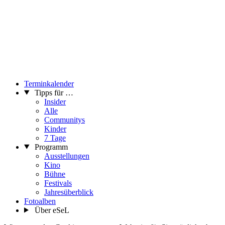
Terminkalender
Tipps für …
Insider
Alle
Communitys
Kinder
7 Tage
Programm
Ausstellungen
Kino
Bühne
Festivals
Jahresüberblick
Fotoalben
Über eSeL