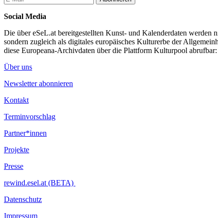
18:00 Michaela Schausberger: „hEAR here“ – Moment Musical für 
18:45 Alexander J. Eberhard, Igor Gross, Aaron Kimmig: hinterland 
Social Media
19:30 Cheng-Yao Chiu: Solo Performance for Guitar
Die über eSeL.at bereitgestellten Kunst- und Kalenderdaten werden nic
...Mehr lesen
sondern zugleich als digitales europäisches Kulturerbe der Allgemein
diese Europeana-Archivdaten über die Plattform Kulturpool abrufbar
Über uns
Newsletter abonnieren
Kontakt
Terminvorschlag
Partner*innen
Projekte
Presse
rewind.esel.at (BETA)
Datenschutz
Impressum