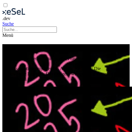
.dev
Suche
Menü
Angewandte Research Days 2025
Kunst
Theorie
Veranstaltungsreihe
Präsentation
Von Dissertationsprojekten bis Artistic Research: Die
Angewandte Research Days zeigen, wie vielfältig Forschung an
der Kunstuni ist.