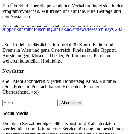
Ein Überblick über die präsentierten Vorhaben findet sich in der
Programmvorschau. Wir freuen uns auf Ihre/Eure Beiträge und
den Austausch!
Für weitere Informationen steht das Support Kunst und
supportkunstundforschung.uni-ak.ac.at/news/research-days-2025
Forschung Team gern zur Verfügung:
projektsupport@uni-
ak.ac.at
.
eSeL ist dein verlässliches Infoportal für Kunst, Kultur und
Vorläufiges Programm der Posterpräsentationen
Events in Wien und ganz Österreich. Finde aktuelle Tipps zu
Ausstellungen, Museen, Theater, Performances, Kino und
Dienstag, 7. Oktober
weiteren kulturellen Highlights.
Respondentin: Monica Titton
Newsletter
09:15 – 09:45 Uhr Ankommen und Austausch
09:45 – 10:00 Uhr Begrüßung: Alexander Damianisch und
eSeL Mehl abonnieren & jeden Donnerstag Kunst, Kultur &
Wiebke Miljes
eSeL-Fotos im Postfach haben. Kostenlos. Kuratiert.
Überraschend. >;e)
10:00 – 10:15 Uhr Jeanette Mueller
10:20 – 10:35 Uhr Katharina Swoboda
Abonnieren
10:40 – 10:55 Uhr Leonie Licht
11:00 – 11:15 Uhr Karin Altmann
Social Media
11:15 – 12:00 Uhr Austausch
Die über eSeL.at bereitgestellten Kunst- und Kalenderdaten
werden nicht nur als kuratierter Service für neue und bestehende
12:00 – 12:15 Uhr Margarete Jahrmann