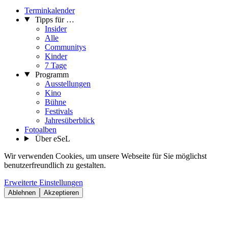
14:05 – 15:00 Uhr Abschlussreflexion & Verleihung des „Most
Angewandte Poster“ Preises
Terminkalender
Tipps für …
...Mehr lesen
Insider
Alle
Communitys
Kinder
7 Tage
Programm
Ausstellungen
Kino
Bühne
Festivals
Jahresüberblick
Fotoalben
Über eSeL
Wir verwenden Cookies, um unsere Webseite für Sie möglichst
benutzerfreundlich zu gestalten.
Erweiterte Einstellungen
Ablehnen
Akzeptieren