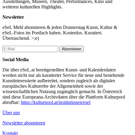
erwachsen kann.
Ausstellungen, Museen, Theater, Performances, Kino und
weiteren kulturellen Highlights.
Im Rahmen der Ausstellung findet am 12. November die
Performance „I carry all the names I’m given“ von Sophia
Newsletter
Gatzkan unter Mitwirkung von Magdalena Forster statt.
eSeL Mehl abonnieren & jeden Donnerstag Kunst, Kultur &
...Mehr lesen
eSeL-Fotos im Postfach haben. Kostenlos. Kuratiert.
Überraschend. >;e)
Abonnieren
Social Media
Die über eSeL.at bereitgestellten Kunst- und Kalenderdaten
werden nicht nur als kuratierter Service für neue und bestehende
Kunstinteressierte aufbereitet, sondern zugleich als digitales
europäisches Kulturerbe der Allgemeinheit sowie der
wissenschaftlichen Nutzung zugänglich gemacht. In Österreich
sind diese Europeana-Archivdaten über die Plattform Kulturpool
abrufbar:
https://kulturpool.at/institutionen/esel
Über uns
Newsletter abonnieren
Kontakt