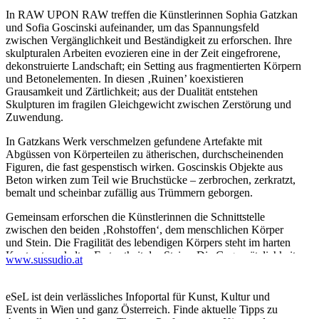
In RAW UPON RAW treffen die Künstlerinnen Sophia Gatzkan
und Sofia Goscinski aufeinander, um das Spannungsfeld
zwischen Vergänglichkeit und Beständigkeit zu erforschen. Ihre
skulpturalen Arbeiten evozieren eine in der Zeit eingefrorene,
dekonstruierte Landschaft; ein Setting aus fragmentierten Körpern
und Betonelementen. In diesen ‚Ruinen’ koexistieren
Grausamkeit und Zärtlichkeit; aus der Dualität entstehen
Skulpturen im fragilen Gleichgewicht zwischen Zerstörung und
Zuwendung.
In Gatzkans Werk verschmelzen gefundene Artefakte mit
Abgüssen von Körperteilen zu ätherischen, durchscheinenden
Figuren, die fast gespenstisch wirken. Goscinskis Objekte aus
Beton wirken zum Teil wie Bruchstücke – zerbrochen, zerkratzt,
bemalt und scheinbar zufällig aus Trümmern geborgen.
Gemeinsam erforschen die Künstlerinnen die Schnittstelle
zwischen den beiden ‚Rohstoffen‘, dem menschlichen Körper
und Stein. Die Fragilität des lebendigen Körpers steht im harten
Kontrast zur kalten Erstarrtheit des Steins. Die Gegensätzlichkeit
www.sussudio.at
tritt in den Fokus – die Verletzlichkeit des Körpers gegenüber der
Beständigkeit der Architektur. Somit untersucht RAW UPON
RAW letztlich die Unmenschlichkeit der Conditio Humana, das
eSeL ist dein verlässliches Infoportal für Kunst, Kultur und
Leid, das damit einhergeht, aber auch die Resilienz, die daraus
Events in Wien und ganz Österreich. Finde aktuelle Tipps zu