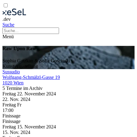
.dev
Suche
Menü
Raw Upon Raw
Sophia Gatzkan & Sofia Goscinski
Kunst
Ausstellung
Sussudio
Wolfgang-Schmälzl-Gasse 19
1020 Wien
5 Termine im Archiv
Freitag
22. November
2024
22. Nov.
2024
Freitag
Fr
17:00
Finissage
Finissage
Freitag
15. November
2024
15. Nov.
2024