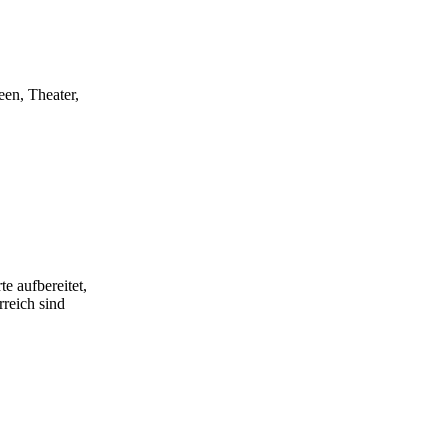
een, Theater,
e aufbereitet,
rreich sind