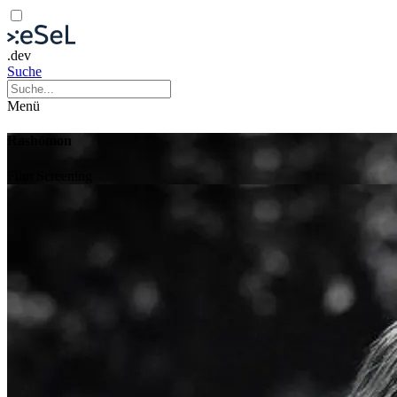
.dev
Suche
Menü
Rashōmon
Film
Screening