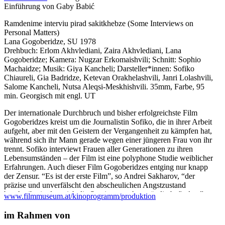
Einführung von Gaby Babić
Ramdenime interviu pirad sakitkhebze (Some Interviews on
Personal Matters)
Lana Gogoberidze, SU 1978
Drehbuch: Erlom Akhvlediani, Zaira Akhvlediani, Lana
Gogoberidze; Kamera: Nugzar Erkomaishvili; Schnitt: Sophio
Machaidze; Musik: Giya Kancheli; Darsteller*innen: Sofiko
Chiaureli, Gia Badridze, Ketevan Orakhelashvili, Janri Lolashvili,
Salome Kancheli, Nutsa Aleqsi-Meskhishvili. 35mm, Farbe, 95
min. Georgisch mit engl. UT
Der internationale Durchbruch und bisher erfolgreichste Film
Gogoberidzes kreist um die Journalistin Sofiko, die in ihrer Arbeit
aufgeht, aber mit den Geistern der Vergangenheit zu kämpfen hat,
während sich ihr Mann gerade wegen einer jüngeren Frau von ihr
trennt. Sofiko interviewt Frauen aller Generationen zu ihren
Lebensumständen – der Film ist eine polyphone Studie weiblicher
Erfahrungen. Auch dieser Film Gogoberidzes entging nur knapp
der Zensur. “Es ist der erste Film”, so Andrei Sakharov, “der
präzise und unverfälscht den abscheulichen Angstzustand
beschreibt, in dem sich die Sowjetmenschen ständig befinden.”
www.filmmuseum.at/kinoprogramm/produktion
Bettina Schulte Strathaus: “Selten wurde im Kino der
Sowjetunion und ihrer Republiken das Private so politisch
im Rahmen von
gezeigt, und im Gegensatz zu vielen ihrer Kolleginnen hat es