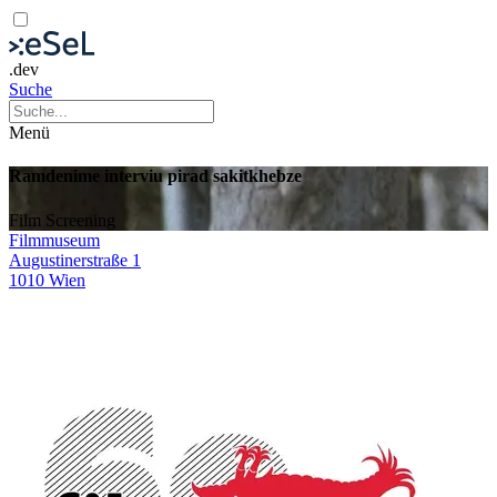
.dev
Suche
Menü
Ramdenime interviu pirad sakitkhebze
Film
Screening
Filmmuseum
Augustinerstraße 1
1010 Wien