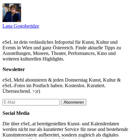
Lana Gogoberidze auch nie für nötig befunden, sich von einer
feministischen Sichtweise zu distanzieren. Gleichheit gibt es
nicht, daran lässt sie keinen Zweifel, und Freiheit geht immer vor
Ruhe und Eintracht.” (G.B./B.W.)
Lana Gogoberidze
...Mehr lesen
eSeL ist dein verlässliches Infoportal für Kunst, Kultur und
Events in Wien und ganz Österreich. Finde aktuelle Tipps zu
Ausstellungen, Museen, Theater, Performances, Kino und
weiteren kulturellen Highlights.
Newsletter
eSeL Mehl abonnieren & jeden Donnerstag Kunst, Kultur &
eSeL-Fotos im Postfach haben. Kostenlos. Kuratiert.
Überraschend. >;e)
Abonnieren
Social Media
Die über eSeL.at bereitgestellten Kunst- und Kalenderdaten
werden nicht nur als kuratierter Service für neue und bestehende
Kunstinteressierte aufbereitet, sondern zugleich als digitales