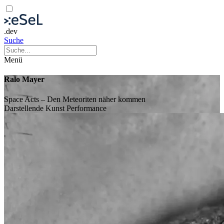
.dev
Suche
Menü
Ralo Mayer
Space Acts – Den Meteoriten näher kommen
Darstellende Kunst
Performance