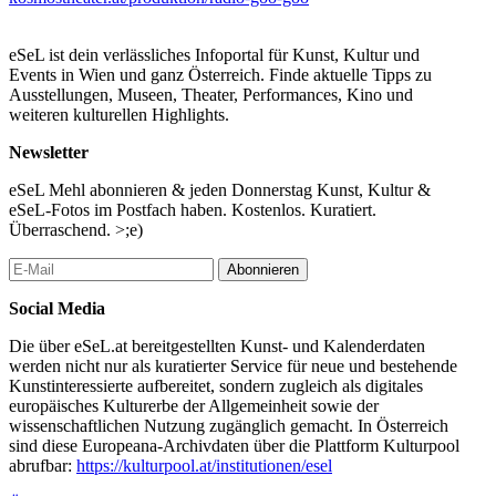
nebenbei, Menschen wieder um das Radio zu versammeln. Aus
Nachbar*innen werden Schicksalsgemeinschaften und die Kraft
von Gemeinschaft und Geschichtenerzählen tritt zu Tage.
eSeL ist dein verlässliches Infoportal für Kunst, Kultur und
Events in Wien und ganz Österreich. Finde aktuelle Tipps zu
Entstanden ist RADIO GOO GOO im Drama Lab der Wiener
Ausstellungen, Museen, Theater, Performances, Kino und
Wortstaetten. Das Kosmos Theater als „Patentheater“ hat den
weiteren kulturellen Highlights.
Schreibprozess begleitet und bringt das Stück nun zur
Uraufführung.
Newsletter
Regie: Nehle Dick | Bühne & Kostüm: Michael Lindner |
eSeL Mehl abonnieren & jeden Donnerstag Kunst, Kultur &
Dramaturgie: Theresa Kraus | Regieassistenz: Melanie Klos |
eSeL-Fotos im Postfach haben. Kostenlos. Kuratiert.
Lichtgestaltung: Dulci Jan | Ton: Karl Börner
Überraschend. >;e)
Mit: Claudia Kainberger, Aline-Sarah Kunisch, Johanna Orsini,
Abonnieren
Luka Vlatković
Social Media
...Mehr lesen
Die über eSeL.at bereitgestellten Kunst- und Kalenderdaten
werden nicht nur als kuratierter Service für neue und bestehende
Kunstinteressierte aufbereitet, sondern zugleich als digitales
europäisches Kulturerbe der Allgemeinheit sowie der
wissenschaftlichen Nutzung zugänglich gemacht. In Österreich
sind diese Europeana-Archivdaten über die Plattform Kulturpool
abrufbar:
https://kulturpool.at/institutionen/esel