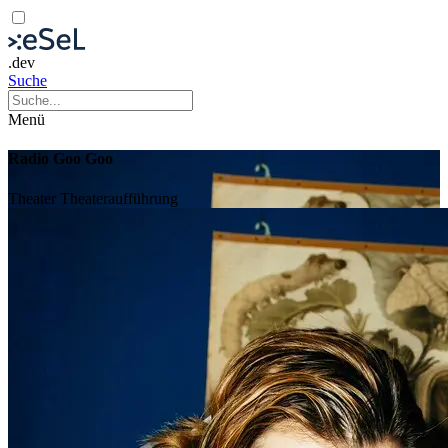
.dev
Suche
Menü
Radio Goo Goo
Theater
Theateraufführung