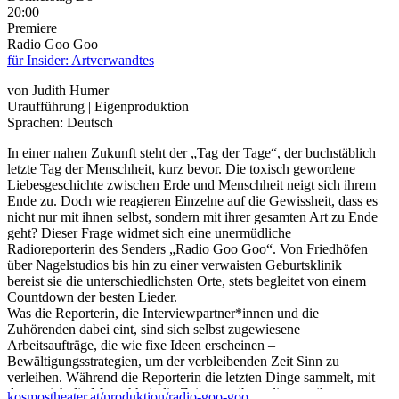
20:00
Premiere
Radio Goo Goo
für Insider: Artverwandtes
von Judith Humer
Uraufführung | Eigenproduktion
Sprachen: Deutsch
In einer nahen Zukunft steht der „Tag der Tage“, der buchstäblich
letzte Tag der Menschheit, kurz bevor. Die toxisch gewordene
Liebesgeschichte zwischen Erde und Menschheit neigt sich ihrem
Ende zu. Doch wie reagieren Einzelne auf die Gewissheit, dass es
nicht nur mit ihnen selbst, sondern mit ihrer gesamten Art zu Ende
geht? Dieser Frage widmet sich eine unermüdliche
Radioreporterin des Senders „Radio Goo Goo“. Von Friedhöfen
über Nagelstudios bis hin zu einer verwaisten Geburtsklinik
bereist sie die unterschiedlichsten Orte, stets begleitet von einem
Countdown der besten Lieder.
Was die Reporterin, die Interviewpartner*innen und die
Zuhörenden dabei eint, sind sich selbst zugewiesene
Arbeitsaufträge, die wie fixe Ideen erscheinen –
Bewältigungsstrategien, um der verbleibenden Zeit Sinn zu
verleihen. Während die Reporterin die letzten Dinge sammelt, mit
denen sich die Menschheit die Zeit vertreibt, gelingt es ihr ganz
kosmostheater.at/produktion/radio-goo-goo