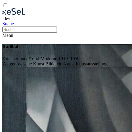
.dev
Suche
Menü
Radikal!
Künstlerinnen* und Moderne 1910–1950
Zeitgenössische Kunst
Bildende Kunst
Kunstausstellung