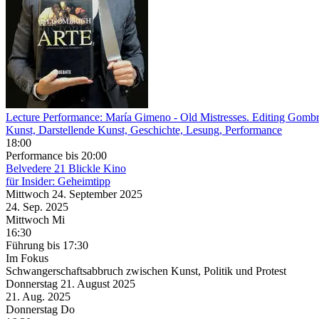
Lecture Performance: María Gimeno
- Old Mistresses. Editing Gomb
Kunst, Darstellende Kunst, Geschichte, Lesung, Performance
18:00
Performance
bis 20:00
Belvedere 21
Blickle Kino
für Insider: Geheimtipp
Mittwoch
24. September
2025
24. Sep.
2025
Mittwoch
Mi
16:30
Führung
bis 17:30
Im Fokus
Schwangerschaftsabbruch zwischen Kunst, Politik und Protest
Donnerstag
21. August
2025
21. Aug.
2025
Donnerstag
Do