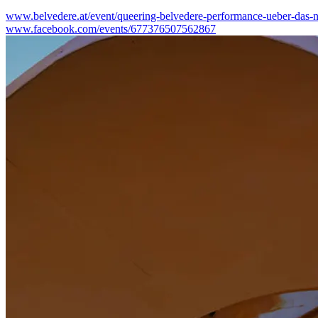
www.belvedere.at/event/queering-belvedere-performance-ueber-das-
www.facebook.com/events/677376507562867