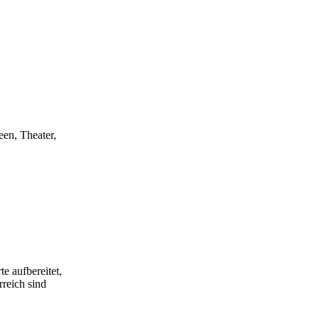
een, Theater,
e aufbereitet,
rreich sind