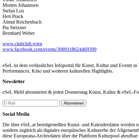
Morten Johannsen
Stefan Lux
Heti Prack
Almut Reichenbach
Pia Steixner
Bernhard Weber
www.clubclub.wien
www.facebook.com/events/3089118624469399
eSeL ist dein verlässliches Infoportal für Kunst, Kultur und Events i
Performances, Kino und weiteren kulturellen Highlights.
Newsletter
eSeL Mehl abonnieren & jeden Donnerstag Kunst, Kultur & eSeL-Foto
Abonnieren
Social Media
Die über eSeL.at bereitgestellten Kunst- und Kalenderdaten werden nic
sondern zugleich als digitales europäisches Kulturerbe der Allgemein
diese Europeana-Archivdaten über die Plattform Kulturpool abrufbar