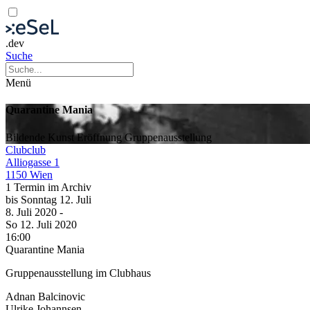
.dev
Suche
Menü
Quarantine Mania
Bildende Kunst
Eröffnung
Gruppenausstellung
Clubclub
Alliogasse 1
1150 Wien
1 Termin im Archiv
bis
Sonntag
12. Juli
8. Juli
2020
-
So
12. Juli
2020
16:00
Quarantine Mania
Gruppenausstellung im Clubhaus
Adnan Balcinovic
Ulrike Johannsen