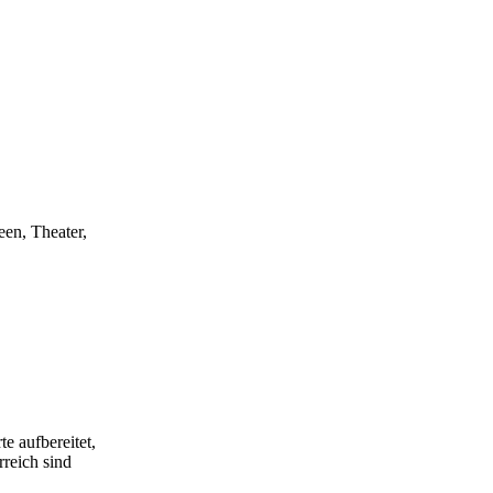
een, Theater,
e aufbereitet,
rreich sind