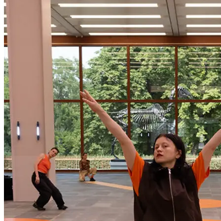
Konzept & Raumgestaltung: Katrin Hornek
Choreografie: Karin Pauer
Performer*innen: Martina de Dominicis, Camilla Schielin, Karin
Pauer, Gergö D. Farkas
Sound: Katrin Euler
Produktion: mollusca productions/Nefeli Antoniadi
Kuratorin: Christiane Erharter
JANUS wird gefördert vom Wiener Wissenschafts-, Forschungs-
und Technologiefonds (WWTF, NXT22-002), und unterstützt
von der Universität für angewandte Kunst Wien (Abteilung für
Ortsbezogene Kunst) und der Universität Wien. Koproduziert von
Kunstverein ARGO mit Unterstützung der Stadt Wien (MA7)
und des Belvedere.
...Mehr lesen