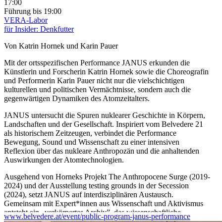
17:00
Führung
bis 19:00
VERA-Labor
für Insider: Denkfutter
Von Katrin Hornek und Karin Pauer
Mit der ortsspezifischen Performance JANUS erkunden die
Künstlerin und Forscherin Katrin Hornek sowie die Choreografin
und Performerin Karin Pauer nicht nur die vielschichtigen
kulturellen und politischen Vermächtnisse, sondern auch die
gegenwärtigen Dynamiken des Atomzeitalters.
JANUS untersucht die Spuren nuklearer Geschichte in Körpern,
Landschaften und der Gesellschaft. Inspiriert vom Belvedere 21
als historischem Zeitzeugen, verbindet die Performance
Bewegung, Sound und Wissenschaft zu einer intensiven
Reflexion über das nukleare Anthropozän und die anhaltenden
Auswirkungen der Atomtechnologien.
Ausgehend von Horneks Projekt The Anthropocene Surge (2019-
2024) und der Ausstellung testing grounds in der Secession
(2024), setzt JANUS auf interdisziplinären Austausch.
Gemeinsam mit Expert*innen aus Wissenschaft und Aktivismus
entsteht ein „verkörpertes Archiv”, das wissenschaftliche
www.belvedere.at/event/public-program-janus-performance
Erkenntnisse für die Öffentlichkeit erfahrbar macht.