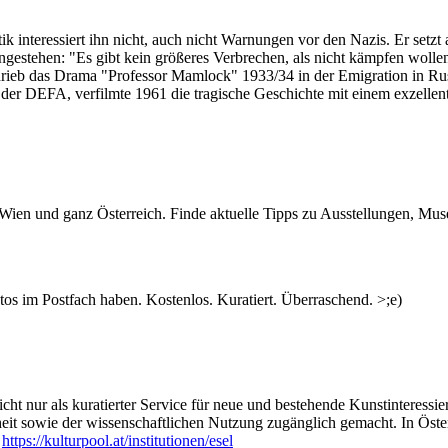
k interessiert ihn nicht, auch nicht Warnungen vor den Nazis. Er setzt a
ingestehen: "Es gibt kein größeres Verbrechen, als nicht kämpfen woll
schrieb das Drama "Professor Mamlock" 1933/34 in der Emigration in Ru
der DEFA, verfilmte 1961 die tragische Geschichte mit einem exzellen
n Wien und ganz Österreich. Finde aktuelle Tipps zu Ausstellungen, Mus
s im Postfach haben. Kostenlos. Kuratiert. Überraschend. >;e)
ht nur als kuratierter Service für neue und bestehende Kunstinteressiert
heit sowie der wissenschaftlichen Nutzung zugänglich gemacht. In Öste
:
https://kulturpool.at/institutionen/esel