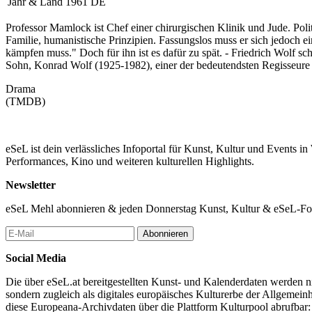
Jahr & Land
1961 DE
Professor Mamlock ist Chef einer chirurgischen Klinik und Jude. Politi
Familie, humanistische Prinzipien. Fassungslos muss er sich jedoch e
kämpfen muss." Doch für ihn ist es dafür zu spät. - Friedrich Wolf 
Sohn, Konrad Wolf (1925-1982), einer der bedeutendsten Regisseure 
Drama
(TMDB)
eSeL ist dein verlässliches Infoportal für Kunst, Kultur und Events i
Performances, Kino und weiteren kulturellen Highlights.
Newsletter
eSeL Mehl abonnieren & jeden Donnerstag Kunst, Kultur & eSeL-Foto
Abonnieren
Social Media
Die über eSeL.at bereitgestellten Kunst- und Kalenderdaten werden nic
sondern zugleich als digitales europäisches Kulturerbe der Allgemein
diese Europeana-Archivdaten über die Plattform Kulturpool abrufbar