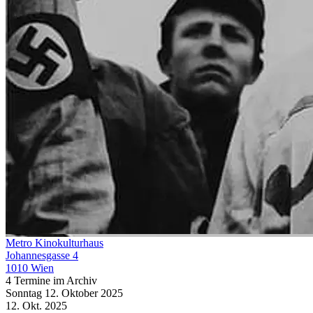
Metro Kinokulturhaus
Johannesgasse 4
1010 Wien
4 Termine im Archiv
Sonntag
12. Oktober
2025
12. Okt.
2025