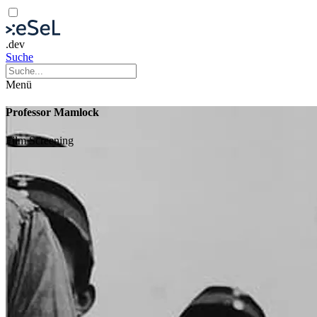
.dev
Suche
Menü
Professor Mamlock
Film
Screening