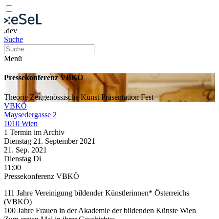
.dev
Suche
Menü
Pressekonferenz VBKÖ
Theorie
Zeitgenössische Kunst
Präsentation
Fest
VBKÖ
Maysedergasse 2
1010 Wien
1 Termin im Archiv
Dienstag
21. September
2021
21. Sep.
2021
Dienstag
Di
11:00
Pressekonferenz VBKÖ
111 Jahre Vereinigung bildender Künstlerinnen* Österreichs
(VBKÖ)
100 Jahre Frauen in der Akademie der bildenden Künste Wien