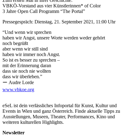
Zum ersten Mal in ihrer Geschichte:
VBKÖ-Vorstand aus vier Künstlerinnen* of Color
3 Jahre Open Call Programm “The Portal”
Pressegespräch: Dienstag, 21. September 2021, 11:00 Uhr
“Und wenn wir sprechen
haben wir Angst, unsere Worte werden weder gehört
noch begrüßt
aber wenn wir still sind
haben wir immer noch Angst.
So ist es besser zu sprechen –
mit der Erinnerung daran
dass sie noch nie wollten
dass wir überleben.”
ー Audre Lorde
www.vbkoe.org
111 Jahre Vereinigung bildender Künstlerinnen* Österreichs
(VBKÖ)
eSeL ist dein verlässliches Infoportal für Kunst, Kultur und
2021 feiert die 111 Jahre alte Vereinigung bildender
Events in Wien und ganz Österreich. Finde aktuelle Tipps zu
Künstlerinnen* Österreichs (VBKÖ) 100 Jahre Frauen an der
Ausstellungen, Museen, Theater, Performances, Kino und
Akademie der bildenden Künste Wien mit einem Vorstand aus
weiteren kulturellen Highlights.
vier starken Künstlerinnen* of Color und dem Start eines 3
jährigen Ausstellungsprogramm “The Portal”, das bis Anfang
Newsletter
August 2023 laufen wird.