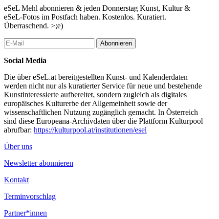
eSeL Mehl abonnieren & jeden Donnerstag Kunst, Kultur &
100 Jahre Frauen in der Akademie der bildenden Künste Wien
eSeL-Fotos im Postfach haben. Kostenlos. Kuratiert.
Überraschend. >;e)
Die VBKÖ wurde 1910 gegründet, um Künstlerinnen zu fördern
und für die Verbesserung ihrer künstlerischen, wirtschaftlichen
Abonnieren
und pädagogischen Bedingungen in einer Zeit einzutreten, in der
Institutionen wie die Secession und die Akademie der bildenden
Social Media
Künste Wien ausschließlich für Männer zugänglich waren. Zu
den ersten Errungenschaften der Vereinigung gehörte in den
Die über eSeL.at bereitgestellten Kunst- und Kalenderdaten
1920er Jahren der erfolgreiche Einsatz für den Zugang von
werden nicht nur als kuratierter Service für neue und bestehende
Frauen an die Akademie der bildenden Künste Wien. Seit 111
Kunstinteressierte aufbereitet, sondern zugleich als digitales
Jahre ist die VBKÖ tätig, die nach dieser emanzipatorischen
europäisches Kulturerbe der Allgemeinheit sowie der
Wende der Künstlerinnen*bewegung die darauf folgenden
wissenschaftlichen Nutzung zugänglich gemacht. In Österreich
dunklen Abschnitte der Geschichte überlebte, welche im
sind diese Europeana-Archivdaten über die Plattform Kulturpool
Widerspruch zu ihrer eigene Mission feministischer
abrufbar:
https://kulturpool.at/institutionen/esel
Handlungsmacht stand und diese erschwerte.
Über uns
Zum ersten Mal in ihrer Geschichte: VBKÖ-Vorstand aus vier
Künstlerinnen* of Color: Louise Deininger, Neda Hosseinyar,
Newsletter abonnieren
Mika Maruyama, Denise Palmieri
Kontakt
Heute fördert die VBKÖ zeitgenössische künstlerische Agenden
Terminvorschlag
und bietet einen Raum für Experimente sowie politische und
aktivistische Arbeit, um eine neue, lebendige Verbindung
Partner*innen
zwischen der historischen Auseinandersetzung und der