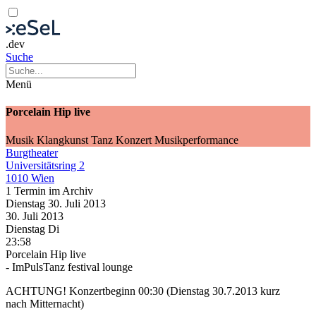
.dev
Suche
Menü
Porcelain Hip live
Musik
Klangkunst
Tanz
Konzert
Musikperformance
Burgtheater
Universitätsring 2
1010 Wien
1 Termin im Archiv
Dienstag
30. Juli
2013
30. Juli
2013
Dienstag
Di
23:58
Porcelain Hip live
- ImPulsTanz festival lounge
ACHTUNG! Konzertbeginn 00:30 (Dienstag 30.7.2013 kurz
nach Mitternacht)