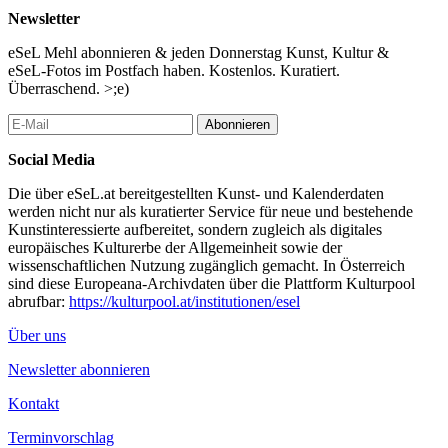
Tanz mit! und shake it in the Groove!, wenn Porcelain Hip Live
Newsletter
oder Half-Playback in “Pornophonic Symphonic Surround
Sound” die Bretter zum Glühen bringt, Joshua Korn seine
eSeL Mehl abonnieren & jeden Donnerstag Kunst, Kultur &
Gymnastic Splits performt und ein akustisches Bad in der Menge
eSeL-Fotos im Postfach haben. Kostenlos. Kuratiert.
der enthusiasmierten ZuhörerInnen nimmt!
Überraschend. >;e)
Abonnieren
Pressestimmen:
Social Media
… Add to that the extravagantly talented Mr. Korn and the female
voice of Elinor Mora, storytelling, taunting, droning, and
Die über eSeL.at bereitgestellten Kunst- und Kalenderdaten
menacing through her spoken word song characters and you have
werden nicht nur als kuratierter Service für neue und bestehende
a tour de force of creative power.
Kunstinteressierte aufbereitet, sondern zugleich als digitales
europäisches Kulturerbe der Allgemeinheit sowie der
… The songs are written by Joshua Korn with input from Elinor
wissenschaftlichen Nutzung zugänglich gemacht. In Österreich
Mora, Peter Fuchs, and other band members. When they play
sind diese Europeana-Archivdaten über die Plattform Kulturpool
live, the group is a united force with each of the members
abrufbar:
https://kulturpool.at/institutionen/esel
providing their own particular gifts.
Über uns
… The unique sound of Peter Fuch’s voice adds a strange
theatrical element of crooner come cabaret club host, fascinating
Newsletter abonnieren
and deliriously enticing.
Kontakt
… Not only do you get an exciting fusion of musical genres but
also a physically explosive mixture of movement onstage.
Terminvorschlag