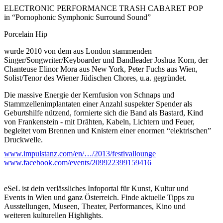
ELECTRONIC PERFORMANCE TRASH CABARET POP
in “Pornophonic Symphonic Surround Sound”
Porcelain Hip
wurde 2010 von dem aus London stammenden
Singer/Songwriter/Keyboarder und Bandleader Joshua Korn, der
Chanteuse Elinor Mora aus New York, Peter Fuchs aus Wien,
Solist/Tenor des Wiener Jüdischen Chores, u.a. gegründet.
Die massive Energie der Kernfusion von Schnaps und
Stammzellenimplantaten einer Anzahl suspekter Spender als
Geburtshilfe nützend, formierte sich die Band als Bastard, Kind
von Frankenstein - mit Drähten, Kabeln, Lichtern und Feuer,
begleitet vom Brennen und Knistern einer enormen “elektrischen”
Druckwelle.
www.impulstanz.com/en/…/2013/festivallounge
Indem Porcelain Hip in der scheinbar harmlosen Oberfläche des
www.facebook.com/events/209922399159416
Pop aufgeht, diese Popklischees aber ständig lustvoll
dekonstruiert, kreiert die Band ihre ganz eigene Version der Welt.
Stellen Sie sich Take That, featuring Britney Spears vor,
eSeL ist dein verlässliches Infoportal für Kunst, Kultur und
modifiziert durch eine Stimmveränderungsmaschine - mit
Events in Wien und ganz Österreich. Finde aktuelle Tipps zu
Anklängen an einen lächelnden Klaus Nomi und die Gruppe
Ausstellungen, Museen, Theater, Performances, Kino und
Velvet Underground!
weiteren kulturellen Highlights.