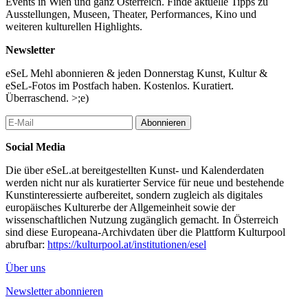
Events in Wien und ganz Österreich. Finde aktuelle Tipps zu
1060 Wien
Ausstellungen, Museen, Theater, Performances, Kino und
weiteren kulturellen Highlights.
...Mehr lesen
Newsletter
eSeL Mehl abonnieren & jeden Donnerstag Kunst, Kultur &
eSeL-Fotos im Postfach haben. Kostenlos. Kuratiert.
Überraschend. >;e)
Abonnieren
Social Media
Die über eSeL.at bereitgestellten Kunst- und Kalenderdaten
werden nicht nur als kuratierter Service für neue und bestehende
Kunstinteressierte aufbereitet, sondern zugleich als digitales
europäisches Kulturerbe der Allgemeinheit sowie der
wissenschaftlichen Nutzung zugänglich gemacht. In Österreich
sind diese Europeana-Archivdaten über die Plattform Kulturpool
abrufbar:
https://kulturpool.at/institutionen/esel
Über uns
Newsletter abonnieren