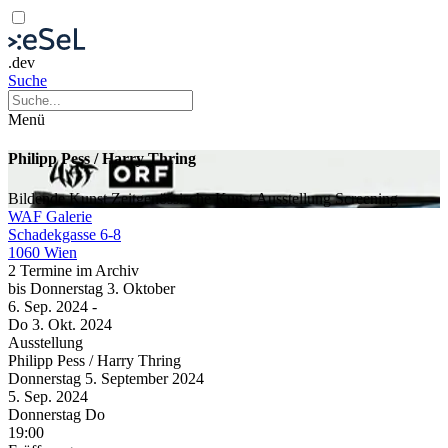
.dev
Suche
Menü
Philipp Pess / Harry Thring
Bildende Kunst
Zeitgenössische Kunst
Ausstellung
Screening
WAF Galerie
Schadekgasse 6-8
1060 Wien
2 Termine im Archiv
bis
Donnerstag
3. Oktober
6. Sep.
2024
-
Do
3. Okt.
2024
Ausstellung
Philipp Pess / Harry Thring
Donnerstag
5. September
2024
5. Sep.
2024
Donnerstag
Do
19:00