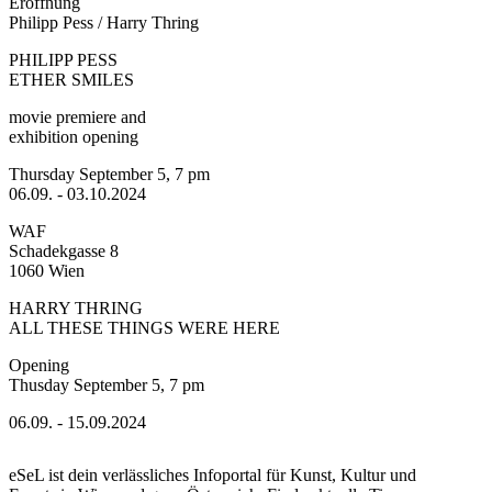
Eröffnung
Philipp Pess / Harry Thring
PHILIPP PESS
ETHER SMILES
movie premiere and
exhibition opening
Thursday September 5, 7 pm
06.09. - 03.10.2024
WAF
Schadekgasse 8
1060 Wien
HARRY THRING
ALL THESE THINGS WERE HERE
Opening
Thusday September 5, 7 pm
06.09. - 15.09.2024
WAF _ nextdoor
eSeL ist dein verlässliches Infoportal für Kunst, Kultur und
Schadekgasse 6