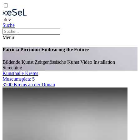
.dev
Suche
Menü
Patricia Piccinini: Embracing the Future
Bildende Kunst
Zeitgenössische Kunst
Video
Installation
Screening
Kunsthalle Krems
Museumsplatz 5
3500 Krems an der Donau