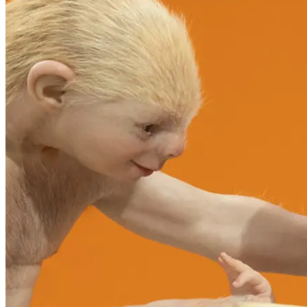
Technologie. Ihre Arbeiten enthalten ethische Botschaften über
Empathie und Fürsorge für alle Kreaturen und Pflanzen, mit
denen wir diese Erde teilen – und für die noch unbekannten
Wesen, die in Zukunft unter uns leben werden.
Mit der Ausstellung in der Kunsthalle Krems ist der 1965 in
Sierra Leone geborenen und in Australien lebenden Patricia
Piccinini in Österreich erstmals eine umfangreiche Personale
gewidmet. Skulpturen, Installationen, Collagen und Videoarbeiten
werden in einem retrospektiven Querschnitt ihres künstlerischen
Schaffens präsentiert. Unter anderem The Bond (2016), eine
hyperrealistische Frauenfigur, die ein hybrides Wesen umsorgend
in ihren Händen hält, Kindred (2018), eine Skulptur aus
klammernden Babys am Körper ihrer Mutter und das Highlight
des australischen Pavillons auf der Biennale di Venezia 2003, The
Young Family (Die junge Familie).
Die Ausstellung entsteht in Kooperation mit dem Institut für
Kulturaustausch Tübingen und wird neben Krems in weiteren
internationalen Ausstellungshäusern wie z. B. im ARKEN
Museum für moderne Kunst, Kopenhagen gezeigt.
...Mehr lesen