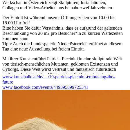
Werkschau in Österreich zeigt Skulpturen, Installationen,
Collagen und Video-Arbeiten aus beinahe zwei Jahrzehnten.
Der Eintritt ist während unserer Öffnungszeiten von 10.00 bis
18.00 Uhr frei!
Bitte haben Sie dafür Verständnis, dass es aufgrund der geltenden
Beschränkung von 20 m2 pro Besucher*in zu kurzen Wartezeiten
kommen kann.
Tipp: Auch die Landesgalerie Niederösterreich eröffnet an diesem
Tag eine neue Ausstellung bei freiem Eintritt.
Mit ihrer Kunst entführt Patricia Piccinini in eine skulpturale Welt
von tierisch-menschlichen Mutanten, geklonten Existenzen und
Cyborgs. Diese Welt wirkt vertraut und fantastisch-futuristisch
zugleich. Auf den ersten Blick mögen die Wesen fremd und
www.kunsthalle.at/de/…/19-patricia-piccinini-embracing-the-
surreal erscheinen. Bei genauerer Betrachtung lassen sich jedoch
future
freundliche Gesichter und fürsorgende Gesten erkennen.
www.facebook.com/events/449395899725341
Piccininis magische Geschichten über vielfältige Lebensformen
sind eng mit unserer gegenwärtigen Realität verbunden. Sie
thematisiert den Klimawandel und Hightech-Entwicklungen, die
auf radikale Weise unsere Welt und unser Leben verändern. Arten
sterben aus, neue entstehen durch künstliche Intelligenz und
genetische Manipulation. Es entwickeln sich faszinierende und
furchterregende Verbindungen von Mensch, Natur und