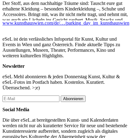
Der Stoff, aus dem nachhaltige Träume sind: Tauscht eure gut
erhaltene Kleidung – besonders Kinderkleidung –, Schuhe und
Accessoires. Bringt mit, was ihr nicht mehr tragt, und nehmt mit,
was euch ein Lächeln ins Gesicht zaubert. Musik, Snacks und
www.kunsthauswien.com/de/…/parking_day_im_kunsthauswien
gute Gespräche gibt’s obendrein.
Mehr Infos zum Kleiderkarussell
eSeL ist dein verlässliches Infoportal für Kunst, Kultur und
Ort: Gräzloase vor dem KunstHausWien
Events in Wien und ganz Österreich. Finde aktuelle Tipps zu
Ausstellungen, Museen, Theater, Performances, Kino und
Hinweis:
weiteren kulturellen Highlights.
Nur saubere, intakte Kleidung – keine Unterwäsche, keine
Newsletter
Spielsachen oder Geschirr
Nicht getauschte Stücke bitte wieder mitnehmen
eSeL Mehl abonnieren & jeden Donnerstag Kunst, Kultur &
eSeL-Fotos im Postfach haben. Kostenlos. Kuratiert.
FAHRRADCHECK
Überraschend. >;e)
15:30 – 18:00
Öl für die Kette, Luft für die Reifen – und ein bisschen Know-
Abonnieren
how für euch: Bei unserem professionellen Fahrradcheck erfahrt
ihr, wie ihr kleine Reparaturen selbst erledigen könnt. Kleinere
Social Media
Mängel werden vor Ort kostenlos behoben, bei größeren Schäden
gibt’s fundierte Beratung (ausgenommen: sicherheitsrelevante
Die über eSeL.at bereitgestellten Kunst- und Kalenderdaten
Bauteile).
werden nicht nur als kuratierter Service für neue und bestehende
Kunstinteressierte aufbereitet, sondern zugleich als digitales
Ort: Pavillon im Innenhof – Zugang über Weißgerberlände 14
europäisches Kulturerbe der Allgemeinheit sowie der