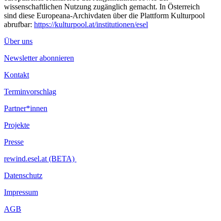
Keine Anmeldung erforderlich, first come first served
wissenschaftlichen Nutzung zugänglich gemacht. In Österreich
sind diese Europeana-Archivdaten über die Plattform Kulturpool
Mehr Informationen zum Fahrradcheck
abrufbar:
https://kulturpool.at/institutionen/esel
In Kooperation mit der Lokalen Agenda 21 Wien, Agenda
Über uns
Landstraße Mobilitätsagentur Wien
Newsletter abonnieren
...Mehr lesen
Kontakt
Terminvorschlag
Partner*innen
Projekte
Presse
rewind.esel.at (BETA)
Datenschutz
Impressum
AGB