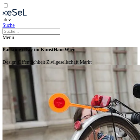
.dev
Suche
Menü
Park(ing) Day im KunstHausWien
Design
Öffentlichkeit
Zivilgesellschaft
Markt