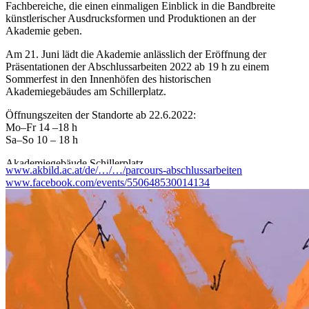
Fachbereiche, die einen einmaligen Einblick in die Bandbreite
künstlerischer Ausdrucksformen und Produktionen an der
Akademie geben.
Am 21. Juni lädt die Akademie anlässlich der Eröffnung der
Präsentationen der Abschlussarbeiten 2022 ab 19 h zu einem
Sommerfest in den Innenhöfen des historischen
Akademiegebäudes am Schillerplatz.
Öffnungszeiten der Standorte ab 22.6.2022:
Mo–Fr 14 –18 h
Sa–So 10 – 18 h
Akademiegebäude Schillerplatz
www.akbild.ac.at/de/…/…/parcours-abschlussarbeiten
Schillerplatz 3, 1010 Wien
www.facebook.com/events/550648530014134
Exhibit Galerie und Exhibit Studio
Schillerplatz 3, 1010 Wien
Exhibit Eschenbachgasse
Eschenbachgasse 11/Ecke Getreidemarkt, 1010 Wien
Atelierhaus
Lehargasse 8, 1060 Wien
Bildhauereiateliers