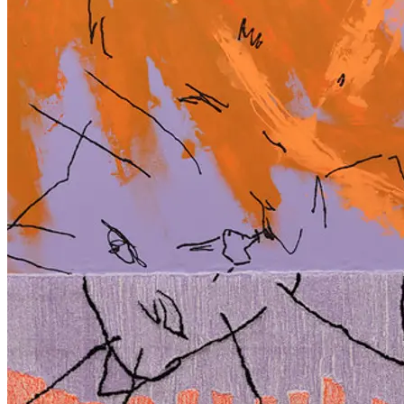
Kurzbauergasse 9, 1020 Wien
Institut für bildende Kunst
Gleb Amankulov, Albin Bergström, Katharina Diezl, Violetta
Ehnsberg, Angela Fischer, Ana Paula Fabro Franco, Charlotte
Gash, Freja Goetke, Karolina Gruschka, Seamus Heidenreich,
Stefanie Hintersteiner, Leon Höllhumer, Haein Kim, Aurelia van
Kempen, Kevin Klamminger, Jakob Krinzinger, Yein Lee, Juliana
Lindenhofer, Sami Mandee, Tanja Thara Mathiassen, Leo Mayr,
Leonie Neumann-Mangoldt, David Peschka, Amar Priganica,
Aline Sofie Rainer, Cosima Roth, Lisa Schwarz, JJ Ramsauer,
Gala Verhavert
Institut für Kunst und Architektur
Florian Berrar, Nils Neuböck, Maximilian Pertl, Sophia
Stemshorn
Institut für das künstlerische Lehramt
Benjamin Brommer, Stefanie Hempel, Martin Hochmeister, Flora
Juraszovich, Elisabeth Lehner, Ulrike Leitner, Nina Miedler, Eva
Moschitz, Karolin Pernegger, Rita Sabri, Georgia Schattauer,
Petra Valtrova, Katarzyna Winiecka, Tiana Katinka Wirth sowie
die künstlerischen Masterprojekte aus den Studienrich-
tungen Kunst und Bildung sowie Gestaltung im Kontext
Institut für Kunst- und Kulturwissenschaften
Guilherme Pires Mata, Lisa Nyberg
Einen Fixpunkt am Ende des Studienjahres bildet wir immer auch