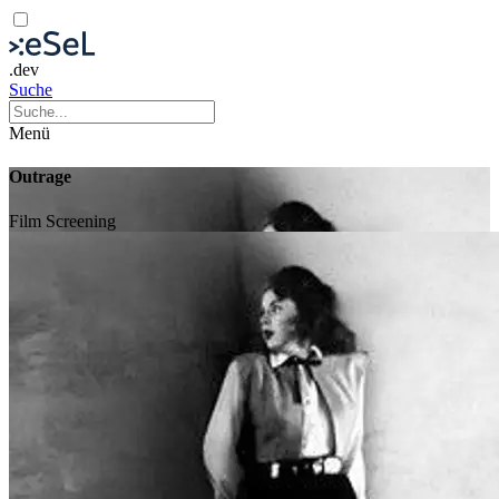
.dev
Suche
Menü
Outrage
Film
Screening