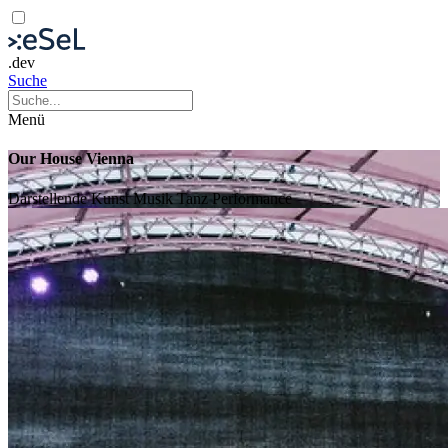
.dev
Suche
Menü
Our House Vienna
Darstellende Kunst
Musik
Tanz
Performance