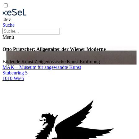
.dev
Suche
Menü
Otto Prutscher: Allgestalter der Wiener Moderne
Bildende Kunst
Zeitgenössische Kunst
Eröffnung
MAK – Museum für angewandte Kunst
Stubenring 5
1010 Wien