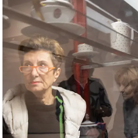
Sammlerin Hermi Schedlmayer.
Kurator: Rainald Franz, Kustode MAK-Sammlung Glas und
Keramik
Premium Sponsor: Österreichische Werkstätten
...Mehr lesen