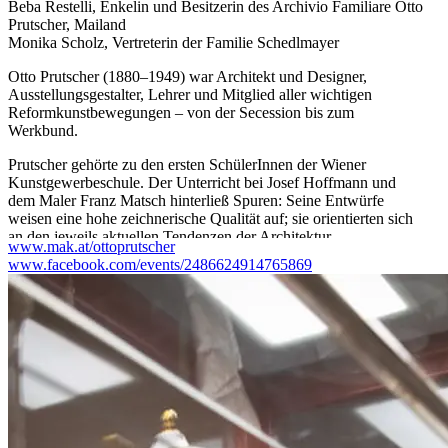
Beba Restelli, Enkelin und Besitzerin des Archivio Familiare Otto
Prutscher, Mailand
Monika Scholz, Vertreterin der Familie Schedlmayer
Otto Prutscher (1880–1949) war Architekt und Designer,
Ausstellungsgestalter, Lehrer und Mitglied aller wichtigen
Reformkunstbewegungen – von der Secession bis zum
Werkbund.
Prutscher gehörte zu den ersten SchülerInnen der Wiener
Kunstgewerbeschule. Der Unterricht bei Josef Hoffmann und
dem Maler Franz Matsch hinterließ Spuren: Seine Entwürfe
weisen eine hohe zeichnerische Qualität auf; sie orientierten sich
an den jeweils aktuellen Tendenzen der Architektur.
www.mak.at/ottoprutscher
www.facebook.com/events/2486624914765869
Prutschers heute bekanntes Werk umfasst mehr als 50 Bauwerke,
knapp 50 Ausstellungen, rund 170 Einrichtungen, 300 Entwürfe
dafür sowie über 200 Einzelmöbel und Garnituren. Mehr als 200
Unternehmen setzten seine Designs um, allen voran die Wiener
Werkstätte und Betriebe wie Backhausen oder Augarten.
70 Jahre nach Prutschers Tod diskutiert die Ausstellung sein
komplexes Schaffen und dessen Rolle für die Entwicklung der
Wiener Moderne. Anlass dafür bietet die großzügige Schenkung
von 139 Entwürfen, Objekten und Möbeln Prutschers durch die