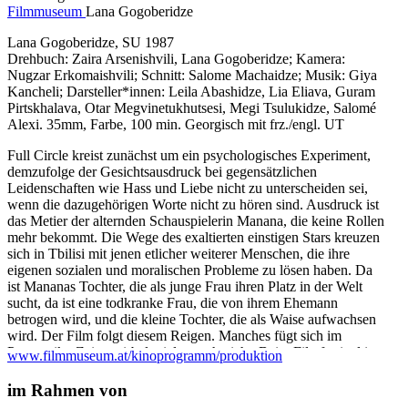
Filmmuseum
Lana Gogoberidze
Lana Gogoberidze, SU 1987
Drehbuch: Zaira Arsenishvili, Lana Gogoberidze; Kamera:
Nugzar Erkomaishvili; Schnitt: Salome Machaidze; Musik: Giya
Kancheli; Darsteller*innen: Leila Abashidze, Lia Eliava, Guram
Pirtskhalava, Otar Megvinetukhutsesi, Megi Tsulukidze, Salomé
Alexi. 35mm, Farbe, 100 min. Georgisch mit frz./engl. UT
Full Circle kreist zunächst um ein psychologisches Experiment,
demzufolge der Gesichtsausdruck bei gegensätzlichen
Leidenschaften wie Hass und Liebe nicht zu unterscheiden sei,
wenn die dazugehörigen Worte nicht zu hören sind. Ausdruck ist
das Metier der alternden Schauspielerin Manana, die keine Rollen
mehr bekommt. Die Wege des exaltierten einstigen Stars kreuzen
sich in Tbilisi mit jenen etlicher weiterer Menschen, die ihre
eigenen sozialen und moralischen Probleme zu lösen haben. Da
ist Mananas Tochter, die als junge Frau ihren Platz in der Welt
sucht, da ist eine todkranke Frau, die von ihrem Ehemann
betrogen wird, und die kleine Tochter, die als Waise aufwachsen
wird. Der Film folgt diesem Reigen. Manches fügt sich im
Perestroika-Zeitenwirbel, vieles auch nicht. Beim Filmfestival in
www.filmmuseum.at/kinoprogramm/produktion
Tokio 1987 bekam Gogoberidze für ihren Film von Jurypräsident
Gregory Peck den Preis für die Beste Regie überreicht.
im Rahmen von
(G.B./B.W.)