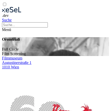
.dev
Suche
Menü
Oromtriali
Full Circle
Film
Screening
Filmmuseum
Augustinerstraße 1
1010 Wien