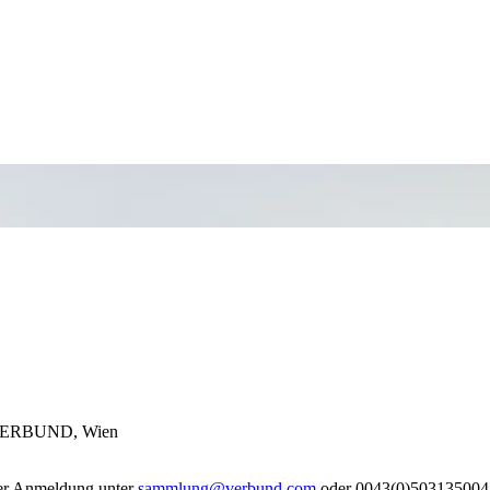
VERBUND, Wien
iner Anmeldung unter
sammlung@verbund.com
oder 0043(0)503135004