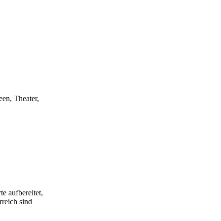
een, Theater,
e aufbereitet,
rreich sind