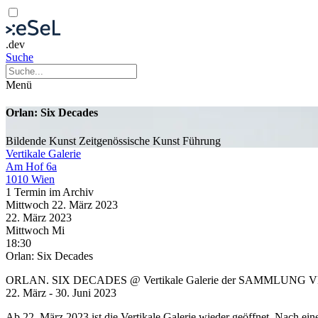
.dev
Suche
Menü
Orlan: Six Decades
Bildende Kunst
Zeitgenössische Kunst
Führung
Vertikale Galerie
Am Hof 6a
1010 Wien
1 Termin im Archiv
Mittwoch
22. März
2023
22. März
2023
Mittwoch
Mi
18:30
Orlan: Six Decades
ORLAN. SIX DECADES @ Vertikale Galerie der SAMMLUNG 
22. März - 30. Juni 2023
Ab 22. März 2023 ist die Vertikale Galerie wieder geöffnet. Nach e