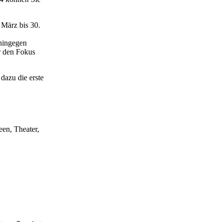
März bis 30.
 hingegen
r den Fokus
azu die erste
een, Theater,