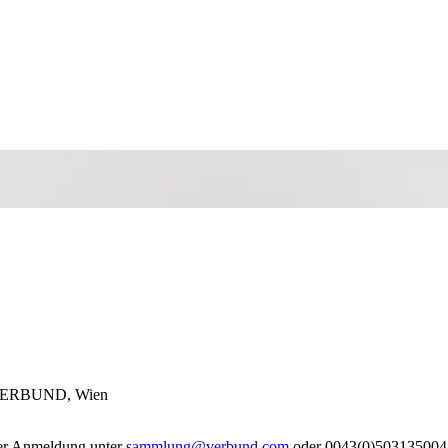
VERBUND, Wien
iner Anmeldung unter
sammlung@verbund.com
oder 0043(0)503135004