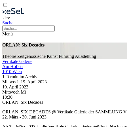
.dev
Suche
Menü
ORLAN: Six Decades
Theorie
Zeitgenössische Kunst
Führung
Ausstellung
Vertikale Galerie
Am Hof 6a
1010 Wien
1 Termin im Archiv
Mittwoch
19. April
2023
19. April
2023
Mittwoch
Mi
18:30
ORLAN: Six Decades
ORLAN. SIX DECADES @ Vertikale Galerie der SAMMLUNG 
22. März - 30. Juni 2023
Ab 22. März 2023 ist die Vertikale Galerie wieder geöffnet. Nach e