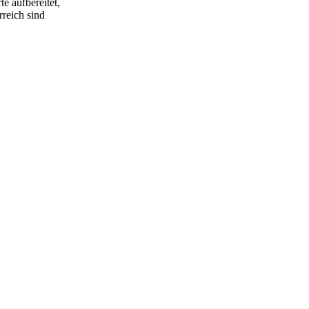
e aufbereitet,
rreich sind