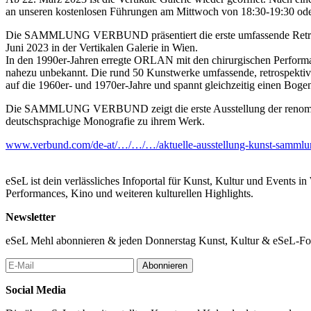
an unseren kostenlosen Führungen am Mittwoch von 18:30-19:30 ode
Die SAMMLUNG VERBUND präsentiert die erste umfassende Retrospe
Juni 2023 in der Vertikalen Galerie in Wien.
In den 1990er-Jahren erregte ORLAN mit den chirurgischen Performa
nahezu unbekannt. Die rund 50 Kunstwerke umfassende, retrospekt
auf die 1960er- und 1970er-Jahre und spannt gleichzeitig einen Bogen
Die SAMMLUNG VERBUND zeigt die erste Ausstellung der renommiert
deutschsprachige Monografie zu ihrem Werk.
www.verbund.com/de-at/…/…/…/aktuelle-ausstellung-kunst-sammlu
eSeL ist dein verlässliches Infoportal für Kunst, Kultur und Events i
Performances, Kino und weiteren kulturellen Highlights.
Newsletter
eSeL Mehl abonnieren & jeden Donnerstag Kunst, Kultur & eSeL-Foto
Abonnieren
Social Media