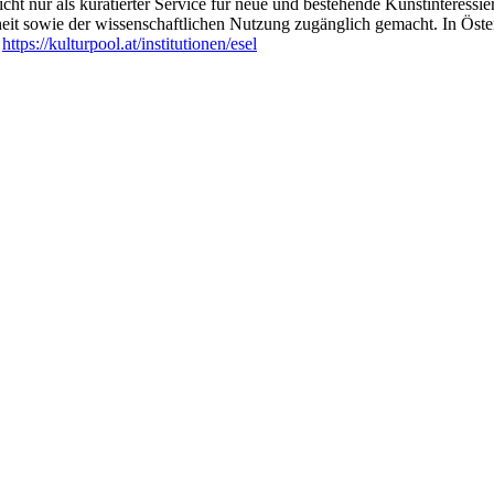
ht nur als kuratierter Service für neue und bestehende Kunstinteressiert
heit sowie der wissenschaftlichen Nutzung zugänglich gemacht. In Öste
:
https://kulturpool.at/institutionen/esel