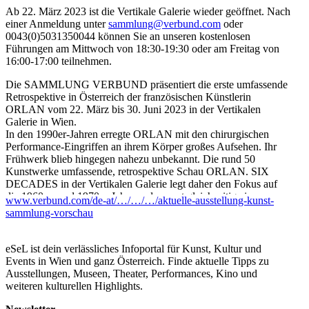
Ab 22. März 2023 ist die Vertikale Galerie wieder geöffnet. Nach
einer Anmeldung unter
sammlung@verbund.com
oder
0043(0)5031350044 können Sie an unseren kostenlosen
Führungen am Mittwoch von 18:30-19:30 oder am Freitag von
16:00-17:00 teilnehmen.
Die SAMMLUNG VERBUND präsentiert die erste umfassende
Retrospektive in Österreich der französischen Künstlerin
ORLAN vom 22. März bis 30. Juni 2023 in der Vertikalen
Galerie in Wien.
In den 1990er-Jahren erregte ORLAN mit den chirurgischen
Performance-Eingriffen an ihrem Körper großes Aufsehen. Ihr
Frühwerk blieb hingegen nahezu unbekannt. Die rund 50
Kunstwerke umfassende, retrospektive Schau ORLAN. SIX
DECADES in der Vertikalen Galerie legt daher den Fokus auf
die 1960er- und 1970er-Jahre und spannt gleichzeitig einen
www.verbund.com/de-at/…/…/…/aktuelle-ausstellung-kunst-
Bogen zu aktuellen Arbeiten.
sammlung-vorschau
Die SAMMLUNG VERBUND zeigt die erste Ausstellung der
renommierten französischen Künstlerin ORLAN in Österreich
eSeL ist dein verlässliches Infoportal für Kunst, Kultur und
und publiziert dazu die erste deutschsprachige Monografie zu
Events in Wien und ganz Österreich. Finde aktuelle Tipps zu
ihrem Werk.
Ausstellungen, Museen, Theater, Performances, Kino und
weiteren kulturellen Highlights.
...Mehr lesen