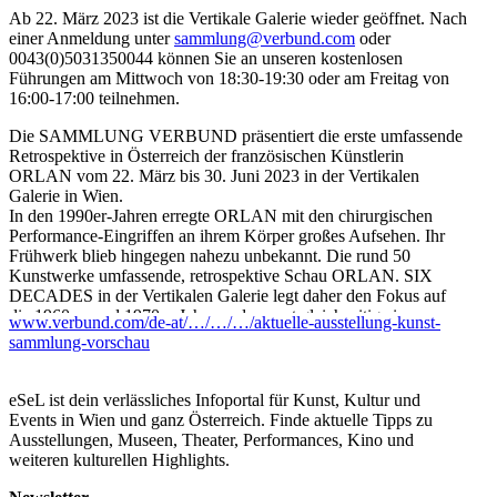
Ab 22. März 2023 ist die Vertikale Galerie wieder geöffnet. Nach
einer Anmeldung unter
sammlung@verbund.com
oder
0043(0)5031350044 können Sie an unseren kostenlosen
Führungen am Mittwoch von 18:30-19:30 oder am Freitag von
16:00-17:00 teilnehmen.
Die SAMMLUNG VERBUND präsentiert die erste umfassende
Retrospektive in Österreich der französischen Künstlerin
ORLAN vom 22. März bis 30. Juni 2023 in der Vertikalen
Galerie in Wien.
In den 1990er-Jahren erregte ORLAN mit den chirurgischen
Performance-Eingriffen an ihrem Körper großes Aufsehen. Ihr
Frühwerk blieb hingegen nahezu unbekannt. Die rund 50
Kunstwerke umfassende, retrospektive Schau ORLAN. SIX
DECADES in der Vertikalen Galerie legt daher den Fokus auf
die 1960er- und 1970er-Jahre und spannt gleichzeitig einen
www.verbund.com/de-at/…/…/…/aktuelle-ausstellung-kunst-
Bogen zu aktuellen Arbeiten.
sammlung-vorschau
Die SAMMLUNG VERBUND zeigt die erste Ausstellung der
renommierten französischen Künstlerin ORLAN in Österreich
eSeL ist dein verlässliches Infoportal für Kunst, Kultur und
und publiziert dazu die erste deutschsprachige Monografie zu
Events in Wien und ganz Österreich. Finde aktuelle Tipps zu
ihrem Werk.
Ausstellungen, Museen, Theater, Performances, Kino und
weiteren kulturellen Highlights.
...Mehr lesen