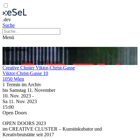
.dev
Suche
Menü
Open Doors
Bildende Kunst
Open House
Creative Cluster Viktor-Christ-Gasse
Viktor-Christ-Gasse 10
1050 Wien
1 Termin im Archiv
bis
Samstag
11. November
10. Nov.
2023
-
Sa
11. Nov.
2023
15:00
Open Doors
OPEN DOORS 2023
im CREATIVE CLUSTER – Kunstinkubator und
Kreativbrutstätte seit 2017