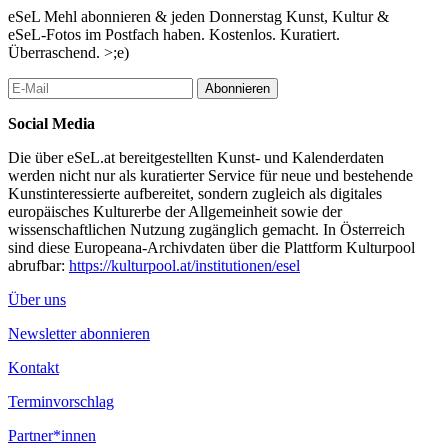
gemeinschaftlichen und kooperativen Arbeitens sowie die
eSeL Mehl abonnieren & jeden Donnerstag Kunst, Kultur &
Förderung innovativer und zukunftsorientierter
eSeL-Fotos im Postfach haben. Kostenlos. Kuratiert.
Kunst-/Kulturproduktion – weiter vorangetrieben und gleichzeitig
Überraschend. >;e)
für interessierte Besucher*innen erlebbar.
Abonnieren
...Mehr lesen
Social Media
Die über eSeL.at bereitgestellten Kunst- und Kalenderdaten
werden nicht nur als kuratierter Service für neue und bestehende
Kunstinteressierte aufbereitet, sondern zugleich als digitales
europäisches Kulturerbe der Allgemeinheit sowie der
wissenschaftlichen Nutzung zugänglich gemacht. In Österreich
sind diese Europeana-Archivdaten über die Plattform Kulturpool
abrufbar:
https://kulturpool.at/institutionen/esel
Über uns
Newsletter abonnieren
Kontakt
Terminvorschlag
Partner*innen