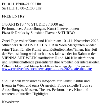
Fr 10.11 15:00–21:00 Uhr
Sa 11.11 13:00–21:00 Uhr
FREE ENTRY
140 ARTISTS / 40 STUDIOS / 3600 m2
Performances, Ausstellungen, Kunst-Interventionen
Pizza & Drinks by Sunshine Flavour & TURBO
Zwei Tage voller Kunst und Kultur: am 10.–11. November 2023
öffnet der CREATIVE CLUSTER in Wien Margareten wieder
seine Türen für alle Kunst- und Kulturliebhaber*innen. Ein Teil
der Veranstaltung wird auch dieses Jahr wieder im Rahmen der
VIENNA ART WEEK stattfinden: Rund 140 Künstler*innen
und Kulturschaffende präsentieren ihre Arbeiten der interessierten
Öffentlichkeit und bieten Einblicke in einen der größten und
www.creativecluster.cc/news/open-doors-2023-safe-the-date
vielfältigsten Produktionsorte für Kunst in der Stadt.
In der ehemaligen Schule werden auf über 3600 m2 aktuelle
eSeL ist dein verlässliches Infoportal für Kunst, Kultur und
Arbeiten in den Studios sowie auf den großzügigen
Events in Wien und ganz Österreich. Finde aktuelle Tipps zu
Gemeinschaftsflächen präsentiert und als individuell erfahrbares
Ausstellungen, Museen, Theater, Performances, Kino und
Gesamtkunstwerk im öffentlichen Raum inszeniert. Dadurch
weiteren kulturellen Highlights.
werden die Kernelemente des Creative Clusters – die
transdisziplinäre Koproduktion der Kreativszene, der
Newsletter
Community-Aspekt, die Erprobung neuer Formen des