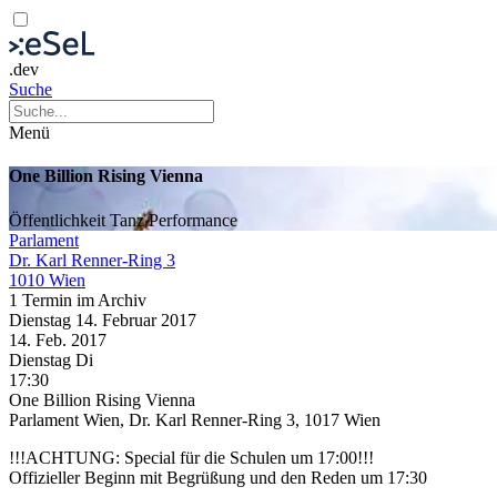
.dev
Suche
Menü
One Billion Rising Vienna
Öffentlichkeit
Tanz
Performance
Parlament
Dr. Karl Renner-Ring 3
1010 Wien
1 Termin im Archiv
Dienstag
14. Februar
2017
14. Feb.
2017
Dienstag
Di
17:30
One Billion Rising Vienna
Parlament Wien, Dr. Karl Renner-Ring 3, 1017 Wien
!!!ACHTUNG: Special für die Schulen um 17:00!!!
Offizieller Beginn mit Begrüßung und den Reden um 17:30