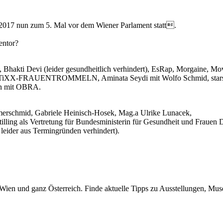
2017 nun zum 5. Mal vor dem Wiener Parlament statt.
entor?
, Bhakti Devi (leider gesundheitlich verhindert), EsRap, Morgaine, Mo
 STiXX-FRAUENTROMMELN, Aminata Seydi mit Wolfo Schmid, stars
on mit OBRA.
mmerschmid, Gabriele Heinisch-Hosek, Mag.a Ulrike Lunacek,
lling als Vertretung für Bundesministerin für Gesundheit und Frauen D
 leider aus Termingründen verhindert).
nten, rufen wir gemeinsam laut und deutlich
a
n Wien und ganz Österreich. Finde aktuelle Tipps zu Ausstellungen, Mus