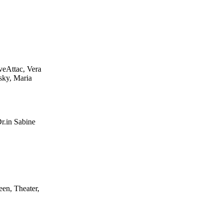
veAttac, Vera
ky, Maria
r.in Sabine
 für ein
uf!
een, Theater,