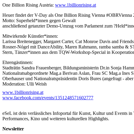
One Billion Rising Austria:
www.1billionrising.at
Heuer findet der V-Day als One Billion Rising Vienna #OBRVienna 
Motto: Superheld*innen gegen Gewalt
anschließend getanzter Demo-Umzug vom Parlament zum ?Held*inn
Mitwirkende Künstler*innen:
Larissa Breitenegger, Margaret Carter, Cat Monroe Davis and Friends
Rosner-Nógel mit DanceAbility, Maren Rahmann, ramba samba &
Stern, Tänzer*innen aus dem TQW-Workshop-Special in Kooperati
Ehrengästinnen:
Stadträtin Sandra Frauenberger, Bildungsministerin Dr.in Sonja Ha
Nationalratsabgeordnete Mag.a Berivan Aslan, Frau SC Mag.a Ines Sti
Oberhauser und Nationalratspräsidentin Doris Bures (angefragt - aber
Moderation: Ulli Weish
www.1billionrising.at
Mit Tanz und Gesang, Trommeln und anderen Musikinstrume
www.facebook.com/events/1351248571602777
Ende der Gewalt an Frauen* und Mädchen*

eSeL ist dein verlässliches Infoportal für Kunst, Kultur und Events i
...Mehr lesen
Performances, Kino und weiteren kulturellen Highlights.
Newsletter