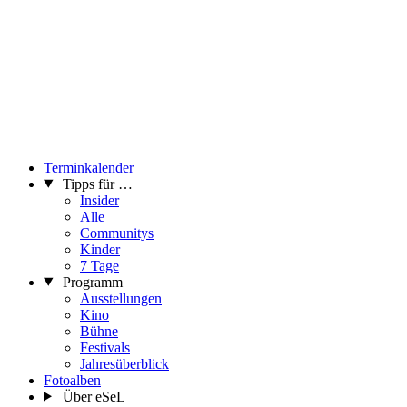
Workshop von Tanja Peinsipp und Susa Siebel im Rahmen von
„Ran ans Werk“!
...Mehr lesen
Terminkalender
Tipps für …
Insider
Alle
Communitys
Kinder
7 Tage
Programm
Ausstellungen
Kino
Bühne
Festivals
Jahresüberblick
Fotoalben
Über eSeL