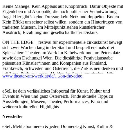
Keine Manege. Kein Applaus auf Knopfdruck. Dafür Objekte mit
Eigenleben und Akrobatik, die nach politischer Verantwortung
fragt. Hier gibt’s keine Dressur, kein Netz und doppelten Boden.
Kein Effekt um seiner selbst willen, sondern ein Hinterfragen von
tradierten Mustern. Im Mittelpunkt stehen künstlerischer
Ausdruck, Erzählung und gesellschaftlicher Diskurs.
ON THE EDGE – festival für experimentelle zirkuskunst bewegt
sich zwei Wochen lang in der Stadt und bespielt erstmals drei
Spielstätten: Theater am Werk im Kabelwerk und am Petersplatz
sowie den Dschungel Wien. Die diesjährige Festivalausgabe
präsentiert Künstler*innen und Kompanien aus Finnland,
Frankreich, Schweden und Österreich, die Zirkus neu denken und
mit Tanz, Performance und bildender Kunst vermischen. Wir
www.theater-am-werk.at/de/…/on-the-edge
starten groß und eröffnen ON THE EDGE dieses Jahr mit einer
Eigenproduktion: Go Fishing fragt mittels der wahren
historischen Geschichte der jüdischen Zirkuskünstlerin Irene
eSeL ist dein verlässliches Infoportal für Kunst, Kultur und
Bento nach dem sozialen Gefüge Zirkus und der Rolle von
Events in Wien und ganz Österreich. Finde aktuelle Tipps zu
Solidarität und Widerstand. Mobile, die zweite
Ausstellungen, Museen, Theater, Performances, Kino und
Eröffnungsproduktion, ist ein zeitloser Tanz, ein Moment purer
weiteren kulturellen Highlights.
Poesie.
Newsletter
In einem kontinuierlichen tänzerischen Dialog bewegt sich der
Künstler Jörg Müller mit und zwischen hängenden, fliegenden
eSeL Mehl abonnieren & jeden Donnerstag Kunst, Kultur &