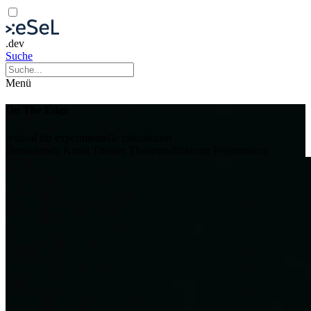
.dev
Suche
Menü
On The Edge
festival für experimentelle zirkuskunst
Darstellende Kunst
Theater
Theateraufführung
Performance