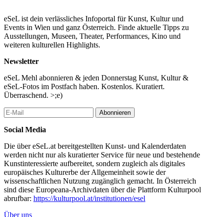
Oberrauch, Katharina Partik, Carla Pirich, Maria Rosales Gálvez,
Tobias Sam, Marianne Sophie Simmen, Max Sohm, Kira Steins,
Katharina Tamm, Max Thomas Blake, Nicole Waltener, Vanessa
eSeL ist dein verlässliches Infoportal für Kunst, Kultur und
Wavrouschek, Marlies Weidinger, George Wilhelmy
Events in Wien und ganz Österreich. Finde aktuelle Tipps zu
Ausstellungen, Museen, Theater, Performances, Kino und
A cooperation between the University of Applied Arts Vienna,
weiteren kulturellen Highlights.
Expanded Museum Studies, the Vienna University of
Technology, Architecture – Raum/Spatial Design, basis wien -
Newsletter
Archive and Documentation Centre.
eSeL Mehl abonnieren & jeden Donnerstag Kunst, Kultur &
Lecturers: Basma Abu-Naim (Vienna University of Technology),
eSeL-Fotos im Postfach haben. Kostenlos. Kuratiert.
Aaron Amar Bhamra (University of Applied Arts Vienna), Helene
Überraschend. >;e)
Baur (basis wien), Julienne Lorz (University of Applied Arts
Vienna), Wilfried Kuehn (Vienna University of Technology).
Abonnieren
...Mehr lesen
Social Media
Die über eSeL.at bereitgestellten Kunst- und Kalenderdaten
werden nicht nur als kuratierter Service für neue und bestehende
Kunstinteressierte aufbereitet, sondern zugleich als digitales
europäisches Kulturerbe der Allgemeinheit sowie der
wissenschaftlichen Nutzung zugänglich gemacht. In Österreich
sind diese Europeana-Archivdaten über die Plattform Kulturpool
abrufbar:
https://kulturpool.at/institutionen/esel
Über uns