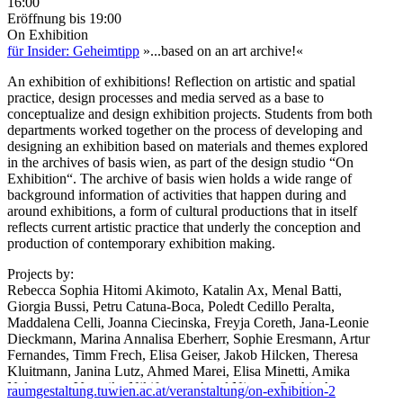
16:00
Eröffnung
bis 19:00
On Exhibition
für Insider: Geheimtipp
»...based on an art archive!«
An exhibition of exhibitions! Reflection on artistic and spatial
practice, design processes and media served as a base to
conceptualize and design exhibition projects. Students from both
departments worked together on the process of developing and
designing an exhibition based on materials and themes explored
in the archives of basis wien, as part of the design studio “On
Exhibition“. The archive of basis wien holds a wide range of
background information of activities that happen during and
around exhibitions, a form of cultural productions that in itself
reflects current artistic practice that underly the conception and
production of contemporary exhibition making.
Projects by:
Rebecca Sophia Hitomi Akimoto, Katalin Ax, Menal Batti,
Giorgia Bussi, Petru Catuna-Boca, Poledt Cedillo Peralta,
Maddalena Celli, Joanna Ciecinska, Freyja Coreth, Jana-Leonie
Dieckmann, Marina Annalisa Eberherr, Sophie Eresmann, Artur
Fernandes, Timm Frech, Elisa Geiser, Jakob Hilcken, Theresa
Kluitmann, Janina Lutz, Ahmed Marei, Elisa Minetti, Amika
Nakamura, Veronika Nikiforova, Amal Njoum, Sophia Anna
raumgestaltung.tuwien.ac.at/veranstaltung/on-exhibition-2