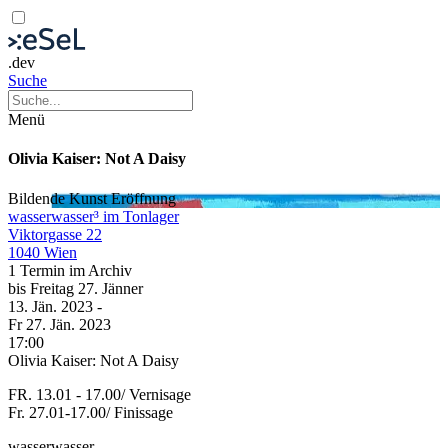
.dev
Suche
Menü
Olivia Kaiser: Not A Daisy
Bildende Kunst
Eröffnung
wasserwasser³ im Tonlager
Viktorgasse 22
1040 Wien
1 Termin im Archiv
bis
Freitag
27. Jänner
13. Jän.
2023
-
Fr
27. Jän.
2023
17:00
Olivia Kaiser: Not A Daisy
FR. 13.01 - 17.00/ Vernisage
Fr. 27.01-17.00/ Finissage
wasserwasser