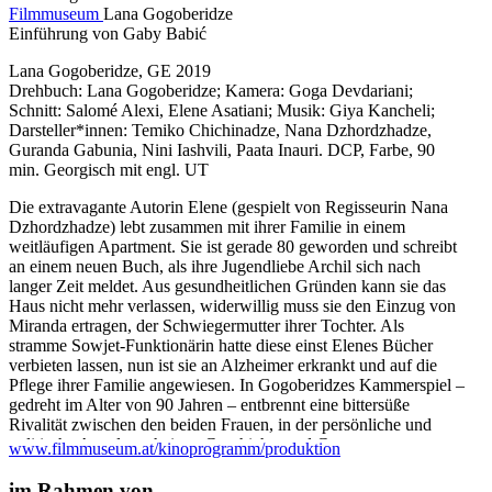
Filmmuseum
Lana Gogoberidze
Einführung von Gaby Babić
Lana Gogoberidze, GE 2019
Drehbuch: Lana Gogoberidze; Kamera: Goga Devdariani;
Schnitt: Salomé Alexi, Elene Asatiani; Musik: Giya Kancheli;
Darsteller*innen: Temiko Chichinadze, Nana Dzhordzhadze,
Guranda Gabunia, Nini Iashvili, Paata Inauri. DCP, Farbe, 90
min. Georgisch mit engl. UT
Die extravagante Autorin Elene (gespielt von Regisseurin Nana
Dzhordzhadze) lebt zusammen mit ihrer Familie in einem
weitläufigen Apartment. Sie ist gerade 80 geworden und schreibt
an einem neuen Buch, als ihre Jugendliebe Archil sich nach
langer Zeit meldet. Aus gesundheitlichen Gründen kann sie das
Haus nicht mehr verlassen, widerwillig muss sie den Einzug von
Miranda ertragen, der Schwiegermutter ihrer Tochter. Als
stramme Sowjet-Funktionärin hatte diese einst Elenes Bücher
verbieten lassen, nun ist sie an Alzheimer erkrankt und auf die
Pflege ihrer Familie angewiesen. In Gogoberidzes Kammerspiel –
gedreht im Alter von 90 Jahren – entbrennt eine bittersüße
Rivalität zwischen den beiden Frauen, in der persönliche und
politische Angelegenheiten, Geschichte und Gegenwart
www.filmmuseum.at/kinoprogramm/produktion
aufeinandertreffen. Der autobiografisch gefärbte Film ist eine
Reflexion auf das Vermögen, auch schmerzliche Vergangenheit in
im Rahmen von