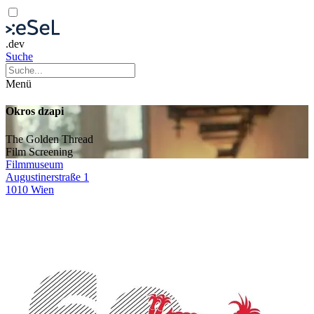
.dev
Suche
Menü
Okros dzapi
The Golden Thread
Film
Screening
Filmmuseum
Augustinerstraße 1
1010 Wien