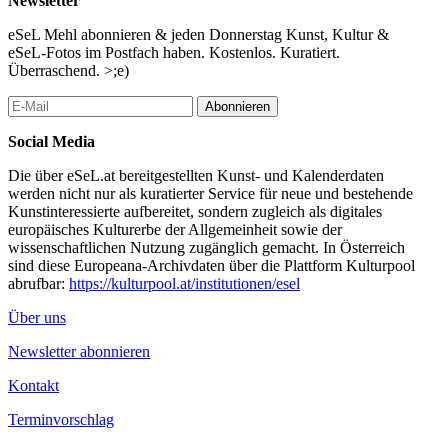
Newsletter
Das Festival wurde von Paul Pibernig und Sebastian Gansrigler
eSeL Mehl abonnieren & jeden Donnerstag Kunst, Kultur &
ins Leben gerufen und fand im Oktober 2020 zum ersten mal
eSeL-Fotos im Postfach haben. Kostenlos. Kuratiert.
statt. Mit der Festivalzentrale in der Galerie Die Schöne im 16.
Überraschend. >;e)
Bezirk und 4 Partnerlocations in der Stadt konnten über 45
Künstler:innen in verschiedenen Ausstellungen präsentiert
Abonnieren
werden.
Social Media
...Mehr lesen
Die über eSeL.at bereitgestellten Kunst- und Kalenderdaten
werden nicht nur als kuratierter Service für neue und bestehende
Kunstinteressierte aufbereitet, sondern zugleich als digitales
europäisches Kulturerbe der Allgemeinheit sowie der
wissenschaftlichen Nutzung zugänglich gemacht. In Österreich
sind diese Europeana-Archivdaten über die Plattform Kulturpool
abrufbar:
https://kulturpool.at/institutionen/esel
Über uns
Newsletter abonnieren
Kontakt
Terminvorschlag