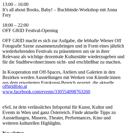
13:00 – 16:00
It’s all about Books, Baby! – Buchbinde-Workshop mit Anna
Frey
18:00 – 22:00
OFF GRID Festival-Opening
OFF GRID macht es sich zur Aufgabe, die lebhafte Wiener Off
Fotografie Szene zusammenzubringen und in Form eines jährlich
wiederkehrenden Festivals zu präsentieren um sie in ihrer
Relevanz als wichtige dezentrale Kulturstätte wiederzugeben und
für die Stadtbewohner:innen sicht- und erschließbar zu machen.
In Kooperation mit Off-Spaces, Ateliers und Galerien in den
Bezirken werden Ausstellungen mit Werken von Künstle:innen
aus dem erweiterten Fotokunst-Bereich gezeigt, die aktuelle
offgridfoto.at
Relevanz und künstlerische Qualitäten im Sinne einer freien
www.facebook.com/events/330554098763260
Position aufweisen.
Für 8.-12.9.2021 planen wir die zweite Ausgabe des Festivals.
eSeL ist dein verlässliches Infoportal für Kunst, Kultur und
Besonders wollen wir die unmittelbare Nachbarschaft der
Events in Wien und ganz Österreich. Finde aktuelle Tipps zu
Festivalzentrale in der GREEN DOOR artists space & gallery,
Ausstellungen, Museen, Theater, Performances, Kino und
mit dem Kreta Grätzl, Sonnwendviertel und dem Caritas
weiteren kulturellen Highlights.
Bildungszentrum im Kempelenpark ansprechen und zu einem
interkulturellen Kunsterlebnis einladen.