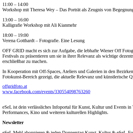
11:00 – 14:00
Workshop mit Theresa Wey – Das Porträt als Zeugnis von Begegnun
13:00 – 16:00
Kalligrafie Workshop mit Ali Kianmehr
18:00 – 19:00
Verena Gotthardt – Fotografie. Eine Lesung
OFF GRID macht es sich zur Aufgabe, die lebhafte Wiener Off Fotog
Festivals zu präsentieren um sie in ihrer Relevanz als wichtige dezen
erschließbar zu machen.
In Kooperation mit Off-Spaces, Ateliers und Galerien in den Bezirk
Fotokunst-Bereich gezeigt, die aktuelle Relevanz und künstlerische Qu
offgridfoto.at
Für 8.-12.9.2021 planen wir die zweite Ausgabe des Festivals. Beson
www.facebook.com/events/330554098763260
DOOR artists space & gallery, mit dem Kreta Grätzl, Sonnwendvier
interkulturellen Kunsterlebnis einladen.
eSeL ist dein verlässliches Infoportal für Kunst, Kultur und Events i
Das Festival wurde von Paul Pibernig und Sebastian Gansrigler ins Le
Performances, Kino und weiteren kulturellen Highlights.
in der Galerie Die Schöne im 16. Bezirk und 4 Partnerlocations in de
werden.
Newsletter
...Mehr lesen
eSeL Mehl abonnieren & jeden Donnerstag Kunst, Kultur & eSeL-Foto