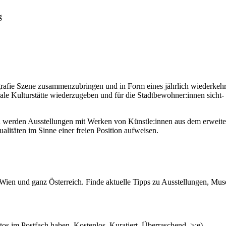
g
rafie Szene zusammenzubringen und in Form eines jährlich wiederkeh
trale Kulturstätte wiederzugeben und für die Stadtbewohner:innen sicht-
en werden Ausstellungen mit Werken von Künstle:innen aus dem erweite
alitäten im Sinne einer freien Position aufweisen.
ders wollen wir die unmittelbare Nachbarschaft der Festivalzentrale 
tel und dem Caritas Bildungszentrum im Kempelenpark ansprechen und
n Wien und ganz Österreich. Finde aktuelle Tipps zu Ausstellungen, Mus
ben gerufen und fand im Oktober 2020 zum ersten mal statt. Mit der Fe
r Stadt konnten über 45 Künstler:innen in verschiedenen Ausstellungen p
s im Postfach haben. Kostenlos. Kuratiert. Überraschend. >;e)