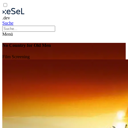
.dev
Suche
Menü
No Country for Old Men
Film
Screening