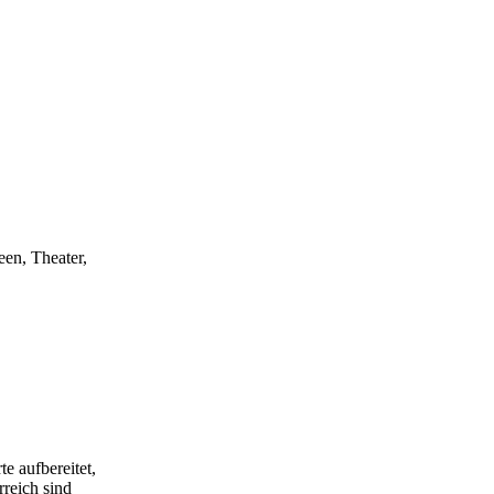
een, Theater,
e aufbereitet,
rreich sind