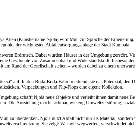
nya Allen (Künstlername Njola) wird Müll zur Sprache der Erneuerung.
Deponie, der wichtigsten Abfallentsorgungsanlage der Stadt Kampala.
chweren Erdrutsch. Dabei wurden Häuser in der Umgebung zerstört. V
h eine Geschichte von Zusammenhalt und Widerstandskraft. Insbesonder
ft am Rand der Gesellschaft stehen – wurden dabei zu einem unerwar
Kiteezi“ auf. In den Boda-Boda-Fahrern erkennt sie das Potenzial, den
lastiksäcken, Verpackungen und Flip-Flops eine eigene Kollektion.
mgebung schafft Njola neue Objekte und verleiht ihnen damit neue Be
in. Die Ausstellung macht sichtbar, wie eng Umweltzerstörung, sozial
Müll zu überdenken. Njola nutzt Abfall nicht nur als Material, sondern
ltverschmutzung. Sie zeigt: Was wir wegwerfen, verschwindet nicht