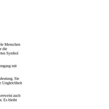
iele Menschen
e die
teten Symbol
 Umgang mit
deutung. Sie
e Ungleichheit
 verweist auch
. Es bleibt