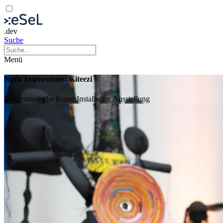
.dev
Suche
Menü
Njola Impressions: Kiteezi
Zeitgenössische Kunst
Installation
Ausstellung