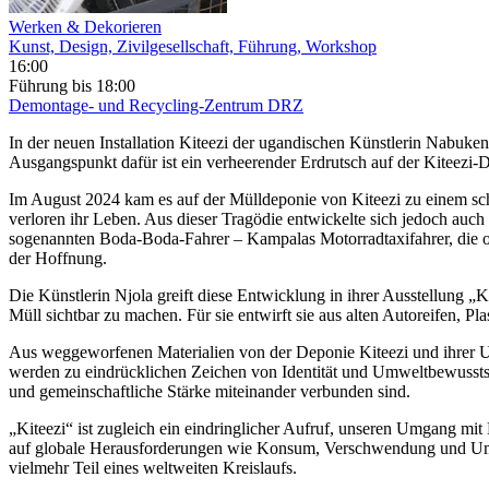
Werken & Dekorieren
Kunst, Design, Zivilgesellschaft, Führung, Workshop
16:00
Führung
bis 18:00
Demontage- und Recycling-Zentrum DRZ
In der neuen Installation Kiteezi der ugandischen Künstlerin Nabuke
Ausgangspunkt dafür ist ein verheerender Erdrutsch auf der Kiteezi-
Im August 2024 kam es auf der Mülldeponie von Kiteezi zu einem s
verloren ihr Leben. Aus dieser Tragödie entwickelte sich jedoch auc
sogenannten Boda-Boda-Fahrer – Kampalas Motorradtaxifahrer, die o
der Hoffnung.
Die Künstlerin Njola greift diese Entwicklung in ihrer Ausstellung „
Müll sichtbar zu machen. Für sie entwirft sie aus alten Autoreifen, P
Aus weggeworfenen Materialien von der Deponie Kiteezi und ihrer U
werden zu eindrücklichen Zeichen von Identität und Umweltbewusstse
und gemeinschaftliche Stärke miteinander verbunden sind.
„Kiteezi“ ist zugleich ein eindringlicher Aufruf, unseren Umgang mit 
auf globale Herausforderungen wie Konsum, Verschwendung und Umwe
vielmehr Teil eines weltweiten Kreislaufs.