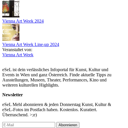
Valerie Messini (Architektin, Digitale Künstlerin & Senior
Scientist)
moderiert von Dr.in Jutta Scheibelberger (Wirtschaftsagentur
Wien)
Vienna Art Week 2024
Veranstaltungssprache: Deutsch
...Mehr lesen
Vienna Art Week Line-up 2024
Veranstaltet von:
Vienna Art Week
eSeL ist dein verlässliches Infoportal für Kunst, Kultur und
Events in Wien und ganz Österreich. Finde aktuelle Tipps zu
Ausstellungen, Museen, Theater, Performances, Kino und
weiteren kulturellen Highlights.
Newsletter
eSeL Mehl abonnieren & jeden Donnerstag Kunst, Kultur &
eSeL-Fotos im Postfach haben. Kostenlos. Kuratiert.
Überraschend. >;e)
Abonnieren