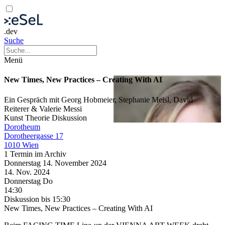
.dev
Suche
Menü
New Times, New Practices – Creating With AI
Ein Gespräch mit Georg Hobmeier, Stephanie Meisl, David
Reiterer & Valerie Messi
Kunst
Theorie
Diskussion
Dorotheum
Dorotheergasse 17
1010 Wien
1 Termin im Archiv
Donnerstag
14. November
2024
14. Nov.
2024
Donnerstag
Do
14:30
Diskussion
bis 15:30
New Times, New Practices – Creating With AI