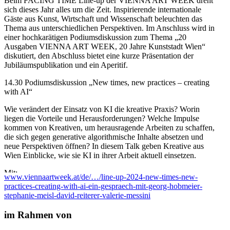
Beim FACING TIME Line-up der VIENNA ART WEEK dreht
sich dieses Jahr alles um die Zeit. Inspirierende internationale
Gäste aus Kunst, Wirtschaft und Wissenschaft beleuchten das
Thema aus unterschiedlichen Perspektiven. Im Anschluss wird in
einer hochkarätigen Podiumsdiskussion zum Thema „20
Ausgaben VIENNA ART WEEK, 20 Jahre Kunststadt Wien“
diskutiert, den Abschluss bietet eine kurze Präsentation der
Jubiläumspublikation und ein Aperitif.
14.30 Podiumsdiskussion „New times, new practices – creating
with AI“
Wie verändert der Einsatz von KI die kreative Praxis? Worin
liegen die Vorteile und Herausforderungen? Welche Impulse
kommen von Kreativen, um herausragende Arbeiten zu schaffen,
die sich gegen generative algorithmische Inhalte absetzen und
neue Perspektiven öffnen? In diesem Talk geben Kreative aus
Wien Einblicke, wie sie KI in ihrer Arbeit aktuell einsetzen.
Mit:
www.viennaartweek.at/de/…/line-up-2024-new-times-new-
practices-creating-with-ai-ein-gespraech-mit-georg-hobmeier-
Georg Hobmeier (Founder & CEO Causa Creations Interactive
stephanie-meisl-david-reiterer-valerie-messini
Media GmbH)
Stephanie Meisl (MACOM CO-Founder D#AVANTGARDE –
im Rahmen von
new technology, art and creativity)
David Reiterer (Musiker, Lucy Dreams)