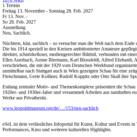
1 Termin
Freitag
13. November
-
Sonntag
28. Feb.
2027
Fr
13. Nov.
-
So
28. Feb.
2027
Ausstellung
Neu. Sachlich.
Nüchtern, klar, sachlich – so versuchte man die Welt nach dem Ende d
Die bis 1914 speziell in den Kreisen ambitionierter Amateure gepfleg
direkter, schnörkelloser, mediengerechter Bildstil, verbunden mit ei
Ellen Auerbach, Aenne Biermann, Karl Blossfeldt, Alfred Ehrhardt, 
verschrieben, die mit der 1929 vom Deutschen Werkbund organisierte
unmittelbar nach Stuttgart auch in Wien gezeigten Schau für eine zeit
Fleischmann, Grete Kolliner, Rudolf Koppitz oder Otto Skall ihre Sp
Entlang zentraler Motiv- und Themenkomplexe präsentiert die Schau ü
1920er- und 1930er-Jahre und versammelt Arbeiten aus namhaften eu
Werke aus Privatbesitz.
www.leopoldmuseum.org/de/…/153/neu-sachlich
eSeL ist dein verlässliches Infoportal für Kunst, Kultur und Events i
Performances, Kino und weiteren kulturellen Highlights.