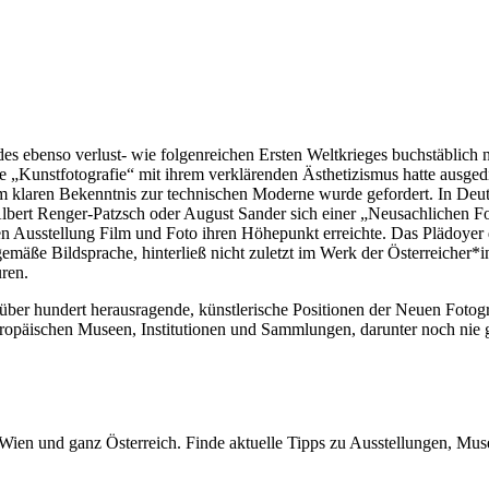
es ebenso verlust- wie folgenreichen Ersten Weltkrieges buchstäblich 
te „Kunstfotografie“ mit ihrem verklärenden Ästhetizismus hatte ausged
nem klaren Bekenntnis zur technischen Moderne wurde gefordert. In Deu
Albert Renger-Patzsch oder August Sander sich einer „Neusachlichen Fo
n Ausstellung Film und Foto ihren Höhepunkt erreichte. Das Plädoyer 
gemäße Bildsprache, hinterließ nicht zuletzt im Werk der Österreicher*
uren.
ber hundert herausragende, künstlerische Positionen der Neuen Fotogr
ropäischen Museen, Institutionen und Sammlungen, darunter noch nie 
n Wien und ganz Österreich. Finde aktuelle Tipps zu Ausstellungen, Mus