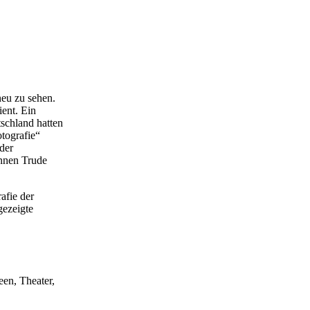
neu zu sehen.
ient. Ein
tschland hatten
tografie“
der
innen Trude
afie der
gezeigte
een, Theater,