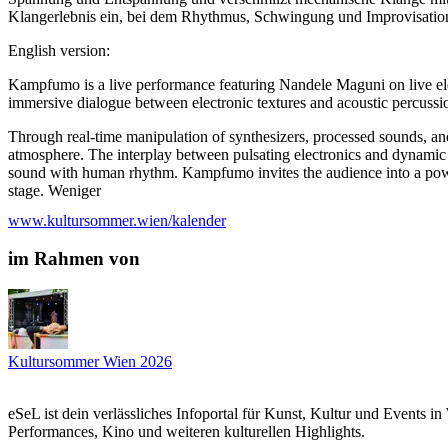
Klangerlebnis ein, bei dem Rhythmus, Schwingung und Improvisatio
English version:
Kampfumo is a live performance featuring Nandele Maguni on live ele
immersive dialogue between electronic textures and acoustic percussi
Through real-time manipulation of synthesizers, processed sounds, a
atmosphere. The interplay between pulsating electronics and dynamic 
sound with human rhythm. Kampfumo invites the audience into a powe
stage. Weniger
www.kultursommer.wien/kalender
Besetzung
Musician - Drummer: Sussekane
im Rahmen von
Electronic musician: Nandele
...Mehr lesen
Kultursommer Wien 2026
eSeL ist dein verlässliches Infoportal für Kunst, Kultur und Events i
Performances, Kino und weiteren kulturellen Highlights.