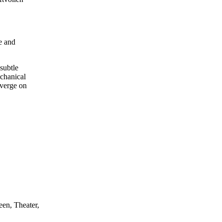
e and
subtle
echanical
nverge on
een, Theater,