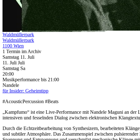
Waldmüllerpark
Waldmüllerpark
1100 Wien
1 Termin im Archiv
Samstag
11. Juli
11.
Juli
Juli
Samstag
Sa
20:00
Musikperformance
bis 21:00
Nandele
für Insider: Geheimtipp
#AcousticPercussion #Beats
„Kampfumo“ ist eine Live-Performance mit Nandele Maguni an der L
intensiven und fesselnden Dialog zwischen elektronischen Klangtextu
Durch die Echtzeitbearbeitung von Synthesizern, bearbeiteten Kläng
und subtiler Atmosphäre. Das Zusammenspiel zwischen pulsierender
Spannung und Entspannung und verschmilzt mechanische Klänge mit