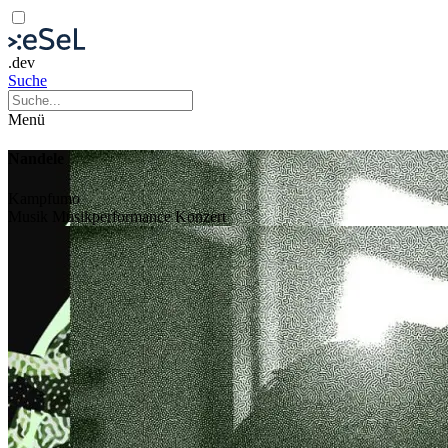
.dev
Suche
Menü
Nandele
Kampfumo
Musik
Musikperformance
Konzert