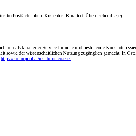
s im Postfach haben. Kostenlos. Kuratiert. Überraschend. >;e)
ht nur als kuratierter Service für neue und bestehende Kunstinteressiert
heit sowie der wissenschaftlichen Nutzung zugänglich gemacht. In Öste
:
https://kulturpool.at/institutionen/esel