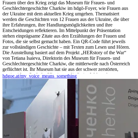
Frauen über den Krieg zeigt das Museum für Frauen- und
Geschlechtergeschichte Charkiw im hdgö-Foyer, wie Frauen aus
der Ukraine mit dem aktuellen Krieg umgehen. Thematisiert
werden die Geschichten von 12 Frauen aus der Ukraine, die über
ihre Erfahrungen, ihre Handlungsmöglichkeiten und ihre
Entscheidungen reflektieren. Im Mittelpunkt der Präsentation
stehen einprägsame Zitate aus den Erzählungen der Frauen und
Fotos, die sie selbst gemacht haben. Ein QR-Code führt jeweils
zur vollständigen Geschichte – mit Texten zum Lesen und Hören.
Die Ausstellung basiert auf dem Projekt „HERstory of the War“
von Tetiana Isaieva, Direktorin des Museum für Frauen- und
Geschlechtergeschichte Charkiw, die mittlerweile nach Österreich
geflüchtet ist. Ihr Museum hat sie aus der schwer zerstörten,
zweitgrößten Stadt der Ukraine vorläufig ins Web verlegt.
hdgoe.at/my_voice_means_something
Die Auswahl der im hdgö präsentierten Geschichten wurde von
Tetiana Isaieva (Museum für Frauen- und Geschlechtergeschichte
Charkiw) und Natalija Jakubova gemeinsam mit Stefan Benedik
(hdgö) und Antonia Heidl (hdgö) kuratiert.
...Mehr lesen