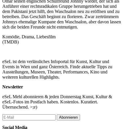
Omar seinen englischen Schulfreund Johnny wieder, der sich als
Anführer einer rechtsradikalen Gruppe herumgetrieben hat und
dem Pakistani jetzt hilft, den Waschsalon neu zu eröffnen und zu
betreiben. Das Geschäft beginnt zu florieren. Zwar zertrümmern
Johnnys ehemalige Kumpane den Waschsalon, aber davon lassen
sich die beiden Freunde nicht entmutigen.
Komödie, Drama, Liebesfilm
(TMDB)
eSeL ist dein verlässliches Infoportal für Kunst, Kultur und
Events in Wien und ganz Österreich. Finde aktuelle Tipps zu
Ausstellungen, Museen, Theater, Performances, Kino und
weiteren kulturellen Highlights.
Newsletter
eSeL Mehl abonnieren & jeden Donnerstag Kunst, Kultur &
eSeL-Fotos im Postfach haben. Kostenlos. Kuratiert.
Überraschend. >;e)
Abonnieren
Social Media