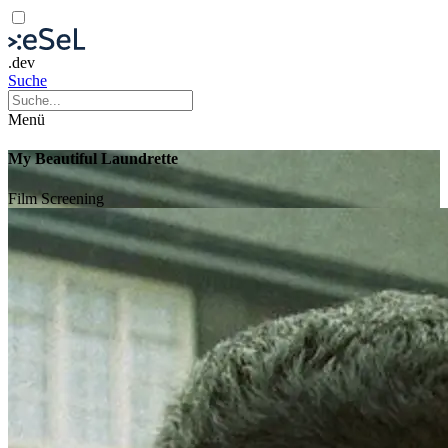
.dev
Suche
Menü
My Beautiful Laundrette
Film
Screening