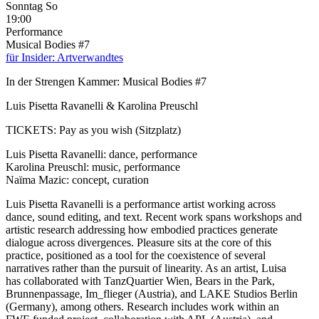
Sonntag
So
19:00
Performance
Musical Bodies #7
für Insider: Artverwandtes
In der Strengen Kammer: Musical Bodies #7
Luis Pisetta Ravanelli & Karolina Preuschl
TICKETS: Pay as you wish (Sitzplatz)
Luis Pisetta Ravanelli: dance, performance
Karolina Preuschl: music, performance
Naïma Mazic: concept, curation
Luis Pisetta Ravanelli is a performance artist working across
dance, sound editing, and text. Recent work spans workshops and
artistic research addressing how embodied practices generate
dialogue across divergences. Pleasure sits at the core of this
practice, positioned as a tool for the coexistence of several
narratives rather than the pursuit of linearity. As an artist, Luisa
has collaborated with TanzQuartier Wien, Bears in the Park,
Brunnenpassage, Im_flieger (Austria), and LAKE Studios Berlin
(Germany), among others. Research includes work within an