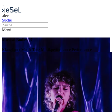
.dev
Suche
Menü
Musical Bodies #7
Klangkunst
Musik
Tanz
Musikperformance
Performance