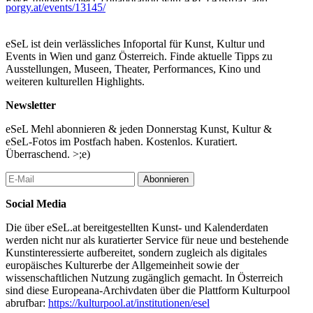
FWF-funded project, collaboration with APL (Austria), and
porgy.at/events/13145/
publishing activity with Nero Editions (Italy). Alongside
performance and research, the practice extends into drag
performance and music.
eSeL ist dein verlässliches Infoportal für Kunst, Kultur und
Events in Wien und ganz Österreich. Finde aktuelle Tipps zu
Karo Preuschls Performances sind roh, gewitzt und voller
Ausstellungen, Museen, Theater, Performances, Kino und
Überraschungen. Der verspielte Punk am Modularen Synthesizer
weiteren kulturellen Highlights.
improvisiert mit Electronics, Noise und Stimmexperimenten an
den Rändern des Frequenzspektrums. Karo Preuschl, geboren
Newsletter
1991, lebt und arbeitet als bildende Künstlerin und Musikerin in
Wien. Sie studierte Kontextuelle Malerei an der Akademie der
eSeL Mehl abonnieren & jeden Donnerstag Kunst, Kultur &
bildenden Künste in Wien und ist in den Bereichen
eSeL-Fotos im Postfach haben. Kostenlos. Kuratiert.
zeitgenössische, experimentelle und elektronische Musik, Text
Überraschend. >;e)
und Zeichnung sowie am Theater und vielen anderen
Kunstprojekten tätig. (Carolina Nöbauer)
Abonnieren
In meiner Arbeit befasse ich mich vordergründig mit der
Social Media
Fusionierung performativer und klanglicher Elemente durch den
Einsatz eines analogen Synthesizers in Kombination mit meiner
Die über eSeL.at bereitgestellten Kunst- und Kalenderdaten
Stimme als Werkzeug, um einerseits selbstverfasste Texte zu
werden nicht nur als kuratierter Service für neue und bestehende
interpretieren, um Bedeutungen und Deutungen zu morphen bzw.
Kunstinteressierte aufbereitet, sondern zugleich als digitales
mittels Umleitungen in neue Gefilde zu locken und andererseits
europäisches Kulturerbe der Allgemeinheit sowie der
lautmalerisch organische, experimentelle Sounds zu erzeugen, um
wissenschaftlichen Nutzung zugänglich gemacht. In Österreich
mit Hilfe des Ausdrucks einen Zugang zur Empfindung zu
sind diese Europeana-Archivdaten über die Plattform Kulturpool
generieren. (Karolina Preuschl)
abrufbar:
https://kulturpool.at/institutionen/esel