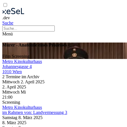
.dev
Suche
Menü
Murer - Anatomie eines Prozesses
Film
Screening
Metro Kinokulturhaus
Johannesgasse 4
1010 Wien
2 Termine im Archiv
Mittwoch
2. April
2025
2. April
2025
Mittwoch
Mi
21:00
Screening
Metro Kinokulturhaus
im Rahmen von:
Landvermessung 3
Samstag
8. März
2025
8. März
2025