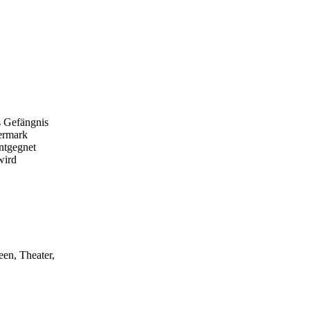
s Gefängnis
iermark
ntgegnet
wird
een, Theater,