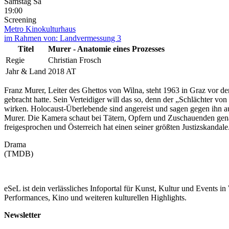
Samstag
Sa
19:00
Screening
Metro Kinokulturhaus
im Rahmen von:
Landvermessung 3
Titel
Murer - Anatomie eines Prozesses
Regie
Christian Frosch
Jahr & Land
2018 AT
Franz Murer, Leiter des Ghettos von Wilna, steht 1963 in Graz vor de
gebracht hatte. Sein Verteidiger will das so, denn der „Schlächter v
wirken. Holocaust-Überlebende sind angereist und sagen gegen ihn au
Murer. Die Kamera schaut bei Tätern, Opfern und Zuschauenden genau
freigesprochen und Österreich hat einen seiner größten Justizskandale
Drama
(TMDB)
eSeL ist dein verlässliches Infoportal für Kunst, Kultur und Events i
Performances, Kino und weiteren kulturellen Highlights.
Newsletter