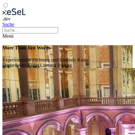
.dev
Suche
Menü
More Than Just Words
Experimentelle Dichtung und bildende Kunst
Darstellende Kunst
Literatur
Vortrag