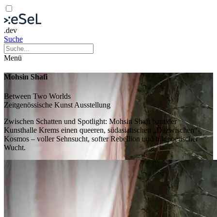
.dev
Suche
Menü
Mohsin Shafi
Between Two Worlds
Zeitgenössische Kunst
Ausstellung
Zwischen Schatten und Spotlight: Mohsin Shafi baut der
Kunsthalle Krems einen queeren, südasiatischen „Dazwischen“-
Kosmos – voller Sehnsucht, softer Rebellion und bildpoetischer
Wucht.