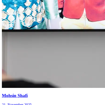
internationalen zeitgenössischen Kunst verbinden. In eindringlich
schönen Bildern, die an lyrische Traumsequenzen erinnern,
beschäftigt er sich mit persönlichen Themen wie Ablehnung,
Einsamkeit und der Sehnsucht nach Liebe und Gemeinschaft.
Dabei handelt es sich um existenzielle Fragen, die weit über das
rein Persönliche hinausgehen. Sie offenbaren auch die Strategien,
mit denen der Künstler seine eigenen persönlichen Begegnungen
verarbeitet.
Mohsin Shafi als Gastkünstler bei AIR
Von Dezember 2023 bis Januar 2024 war Shafi zu Gast in Krems
bei AIR – ARTIST IN RESIDENCE Niederösterreich. Shafi
nutzte seinen Aufenthalt in Krems, um an seinem Œuvre
weiterzuarbeiten und befasste sich mit den Themen
Fremdenfeindlichkeit und Ausgrenzung, die ihn stets begleiten.
Als Mann mit dunkler Hautfarbe und Muslim waren seine Reisen
nach Österreich auch von Komplikationen bei der Erlangung
eines Visums, Unsicherheiten hinsichtlich seiner Ankunft für
seine Ausstellung und stundenlangen Aufenthalten am Flughafen
Wien geprägt.
Kurator: Andreas Hoffer
Mohsin Shafi
...Mehr lesen
21. November 2025