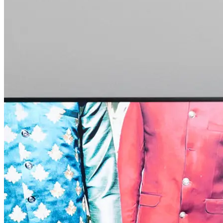
indigener Volksliebesgeschichten von Bisexualität, dem Fortleben
kolonialer Vermächtnisse in Südasien und der Politik des
kulturellen Gedächtnisses durch westliche Theorien.
„Malamatiyya” ist eine monumentale Meditation über Queerness,
Umsicht und die Feier des Lebens. Das Werk, das sich zwischen
Autobiografie und Performance bewegt, konzentriert sich nicht
nur auf die Poetik und Politik der persönlichen Identität, sondern
würdigt und stimmt auch auf verborgene, unsichtbare
Geschichten der Geschlechtsnonkonformität ein, die so vielfältig
sind wie Südasien selbst.
Die Arbeit bezieht sich auf die unvergessliche Liebesgeschichte
des ersten bedeutenden frühmodernen Punjabi-Sufi-Dichters des
16. Jahrhunderts, Shah Hussain. Er wurde aufgrund seiner
Verbindung zu einem hinduistischen Brahmanen-Jungen bekannt.
Ihre Beziehung überschritt gesellschaftliche Normen und religiöse
Grenzen und symbolisiert Einheit und Liebe in Südasien.
Poetische Videoästhetik
Die Ausstellung „Between Two Worlds“ zeigt Shafis neueste
Videoarbeiten sowie eine Auswahl von Videos aus den letzten
fünfzehn Jahren. Zwei davon entstanden während seines
Aufenthalts in Krems. Es handelt sich um radikal poetische, sehr
persönliche Werke von großer Sensibilität und einer ästhetischen
Sprache, die seinen kulturellen Hintergrund mit Methoden der