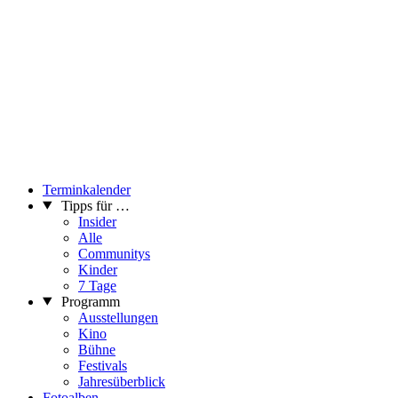
pps:
“had a fire in my heart
and a dire desire to aspire
to die hard
the soul’s escaping
through this hole that is gaping
this world is mine for the taking”
(eminem)
...Mehr lesen
Terminkalender
Tipps für …
Insider
Alle
Communitys
Kinder
7 Tage
Programm
Ausstellungen
Kino
Bühne
Festivals
Jahresüberblick
Fotoalben