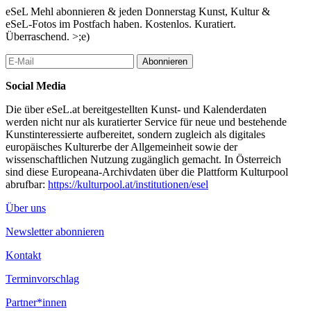
eSeL Mehl abonnieren & jeden Donnerstag Kunst, Kultur &
MODERN HOLES is about:
eSeL-Fotos im Postfach haben. Kostenlos. Kuratiert.
wet holes and dry holes,
Überraschend. >;e)
techno holes and bio holes,
sticky masculinity and hormones,
Abonnieren
fluids and tissues,
depression, dopamine and drugs,
Social Media
hip hop and poetry.
Die über eSeL.at bereitgestellten Kunst- und Kalenderdaten
the title not only refers to our pleasure holes and how they shape
werden nicht nur als kuratierter Service für neue und bestehende
our desires, but also to the holes in our hearts and heads, and the
Kunstinteressierte aufbereitet, sondern zugleich als digitales
ones we hide in because we are fragile and lonely.
europäisches Kulturerbe der Allgemeinheit sowie der
wissenschaftlichen Nutzung zugänglich gemacht. In Österreich
what is a hole?
sind diese Europeana-Archivdaten über die Plattform Kulturpool
the encyclopedia says:
abrufbar:
https://kulturpool.at/institutionen/esel
a hollow place or cavity;
an excavation;
Über uns
a pit;
an opening in or through a solid body, a fabric, etc.;
Newsletter abonnieren
a perforation;
a rent;
Kontakt
a fissure;
Terminvorschlag
or is it just absence of matter?
Partner*innen
people who know some things about black holes say that the only