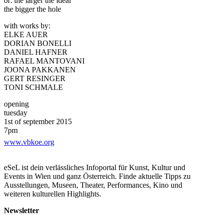
or: the larger the ideal
the bigger the hole
with works by:
ELKE AUER
DORIAN BONELLI
DANIEL HAFNER
RAFAEL MANTOVANI
JOONA PAKKANEN
GERT RESINGER
TONI SCHMALE
opening
tuesday
1st of september 2015
7pm
www.vbkoe.org
Vereinigung bildender Künstlerinnen Österreichs
Maysedergasse 2, 4th floor
1010 Vienna
eSeL ist dein verlässliches Infoportal für Kunst, Kultur und
Events in Wien und ganz Österreich. Finde aktuelle Tipps zu
duration
Ausstellungen, Museen, Theater, Performances, Kino und
02.09.15 - 22.09.15
weiteren kulturellen Highlights.
opening hours
friday and saturday 3pm-7pm
Newsletter
and by appointment